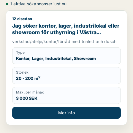
1 aktiva sökannonser just nu
12 d sedan
Jag söker kontor, lager, industrilokal eller showroom för uth
Jag söker kontor, lager, industrilokal eller
showroom för uthyrning i Västra
Götaland
verkstad/ateljé/kontor/förråd med toalett och dusch
Type
Kontor, Lager, Industrilokal, Showroom
Storlek
2
20 - 200 m
Max. per månad
3 000 SEK
Mer info