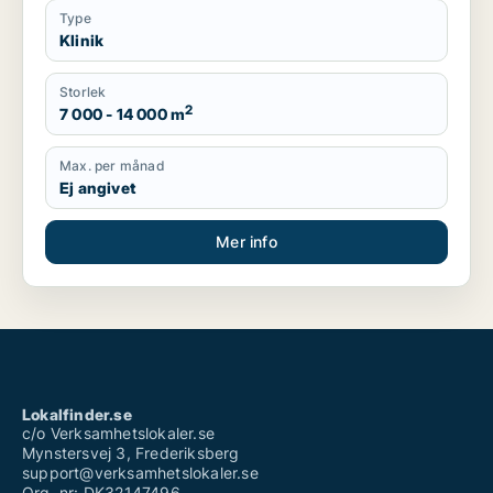
Type
Klinik
Storlek
2
7 000 - 14 000 m
Max. per månad
Ej angivet
Mer info
Lokalfinder.se
c/o Verksamhetslokaler.se
Mynstersvej 3, Frederiksberg
support@verksamhetslokaler.se
Org. nr: DK32147496