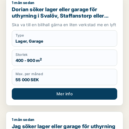
1 mån sedan
Dorian söker lager eller garage för uthyrning i Svalöv, Staffan
Dorian söker lager eller garage för
uthyrning i Svalöv, Staffanstorp eller
Burlöv m.fl.
Ska va till en billhall gärna en liten verkstad me en lyft
Type
Lager, Garage
Storlek
2
400 - 900 m
Max. per månad
55 000 SEK
Mer info
1 mån sedan
Jag söker lager eller garage för uthyrning i Svalöv, Kävlinge 
Jag söker lager eller garage för uthyrning