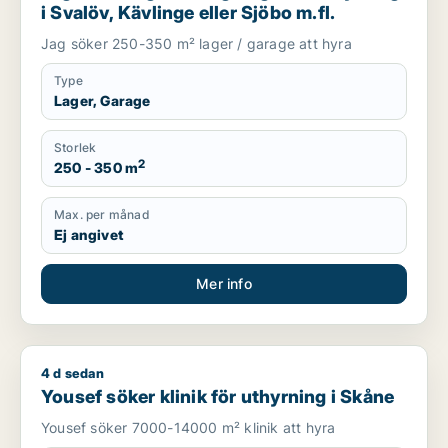
i Svalöv, Kävlinge eller Sjöbo m.fl.
Jag söker 250-350 m² lager / garage att hyra
Type
Lager, Garage
Storlek
2
250 - 350 m
Max. per månad
Ej angivet
Mer info
4 d sedan
Yousef söker klinik för uthyrning i Skåne
Yousef söker klinik för uthyrning i Skåne
Yousef söker 7000-14000 m² klinik att hyra