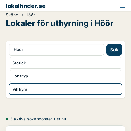
lokalfinder.se
Skåne
Höör
Lokaler för uthyrning i Höör
Höör
Sök
Storlek
Lokaltyp
Vill hyra
3 aktiva sökannonser just nu