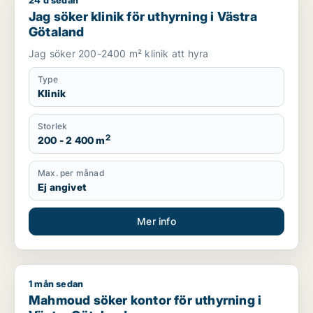
24 d sedan
Jag söker klinik för uthyrning i Västra Götaland
Jag söker klinik för uthyrning i Västra
Götaland
Jag söker 200-2400 m² klinik att hyra
Type
Klinik
Storlek
2
200 - 2 400 m
Max. per månad
Ej angivet
Mer info
1 mån sedan
Mahmoud söker kontor för uthyrning i Västra Götaland
Mahmoud söker kontor för uthyrning i