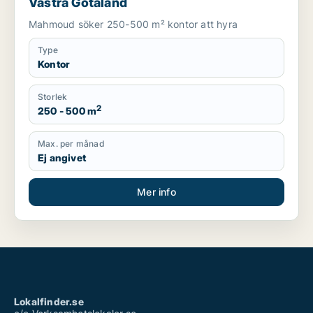
Västra Götaland
Mahmoud söker 250-500 m² kontor att hyra
Type
Kontor
Storlek
2
250 - 500 m
Max. per månad
Ej angivet
Mer info
Lokalfinder.se