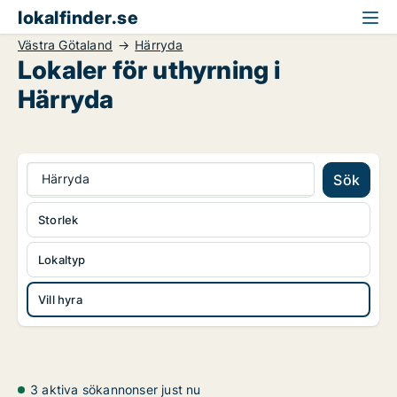
lokalfinder.se
Västra Götaland
Härryda
Lokaler för uthyrning i
Härryda
Härryda
Sök
Storlek
Lokaltyp
Vill hyra
3 aktiva sökannonser just nu