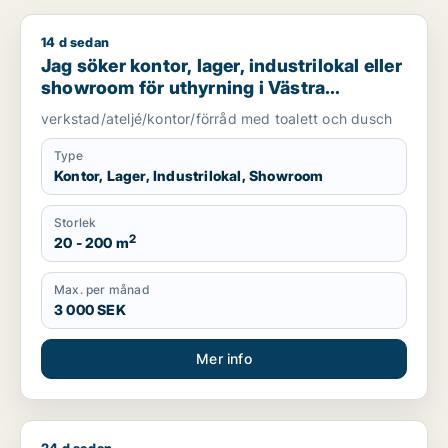
14 d sedan
Jag söker kontor, lager, industrilokal eller showroom för uth
Jag söker kontor, lager, industrilokal eller
showroom för uthyrning i Västra
Götaland
verkstad/ateljé/kontor/förråd med toalett och dusch
Type
Kontor, Lager, Industrilokal, Showroom
Storlek
2
20 - 200 m
Max. per månad
3 000 SEK
Mer info