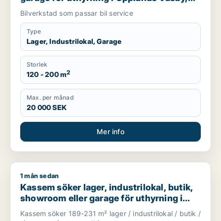
Vallentuna eller Upplands-Bro m.fl.
Bilverkstad som passar bil service
Type
Lager, Industrilokal, Garage
Storlek
2
120 - 200 m
Max. per månad
20 000 SEK
Mer info
1 mån sedan
Kassem söker lager, industrilokal, butik, showroom eller gar
Kassem söker lager, industrilokal, butik,
showroom eller garage för uthyrning i
Upplands Väsby, Vallentuna eller
Kassem söker 189-231 m² lager / industrilokal / butik /
Upplands-Bro m.fl.