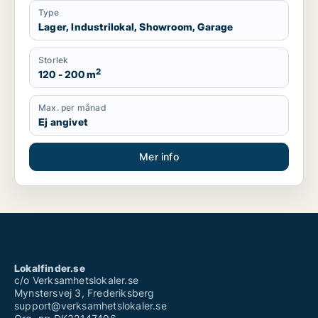
Type
Lager, Industrilokal, Showroom, Garage
Storlek
2
120 - 200 m
Max. per månad
Ej angivet
Mer info
Lokalfinder.se
c/o Verksamhetslokaler.se
Mynstersvej 3, Frederiksberg
support@verksamhetslokaler.se