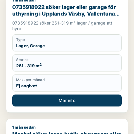
1 mån sedan
0735918922 söker lager eller garage för uthyrning i Upplands 
0735918922 söker lager eller garage för
uthyrning i Upplands Väsby, Vallentuna
eller Järfälla m.fl.
0735918922 söker 261-319 m² lager / garage att
hyra
Type
Lager, Garage
Storlek
2
261 - 319 m
Max. per månad
Ej angivet
Mer info
1 mån sedan
Mashal söker lager, butik, showroom eller garage för uthyrni