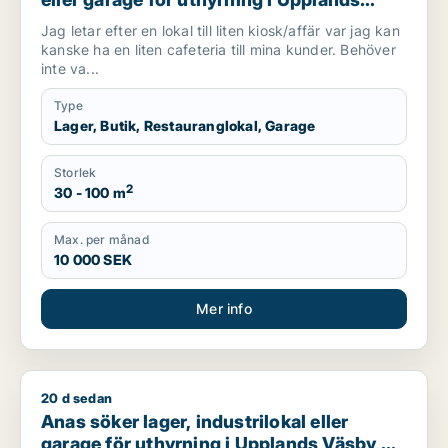
Väsby, Vallentuna eller Järfälla m.fl.
Jag letar efter en lokal till liten kiosk/affär var jag kan
kanske ha en liten cafeteria till mina kunder. Behöver
inte va...
Type
Lager, Butik, Restauranglokal, Garage
Storlek
2
30 - 100 m
Max. per månad
10 000 SEK
Mer info
20 d sedan
Anas söker lager, industrilokal eller garage för uthyrning i 
Anas söker lager, industrilokal eller
garage för uthyrning i Upplands Väsby,