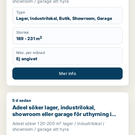
showroom / garage att hyra
Type
Lager, Industrilokal, Butik, Showroom, Garage
Storlek
2
189 - 231 m
Max. per månad
Ej angivet
Mer info
5 d sedan
Adeel söker lager, industrilokal, showroom eller garage för u
Adeel söker lager, industrilokal,
showroom eller garage för uthyrning i
Upplands Väsby, Vallentuna eller
Adeel söker 120-200 m² lager / industrilokal /
Upplands-Bro m.fl.
showroom / garage att hyra