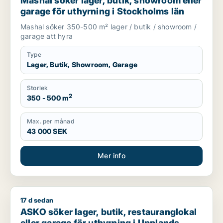
Mashal söker lager, butik, showroom eller
garage för uthyrning i Stockholms län
Mashal söker 350-500 m² lager / butik / showroom /
garage att hyra
Type
Lager, Butik, Showroom, Garage
Storlek
2
350 - 500 m
Max. per månad
43 000 SEK
Mer info
17 d sedan
ASKO söker lager, butik, restauranglokal eller garage för uthy
ASKO söker lager, butik, restauranglokal
eller garage för uthyrning i Upplands