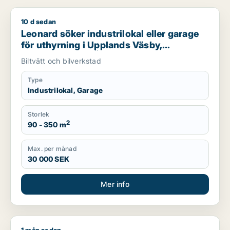
10 d sedan
Leonard söker industrilokal eller garage för uthyrning i Uppl
Leonard söker industrilokal eller garage
för uthyrning i Upplands Väsby,
Vallentuna eller Österåker m.fl.
Biltvätt och bilverkstad
Type
Industrilokal, Garage
Storlek
2
90 - 350 m
Max. per månad
30 000 SEK
Mer info