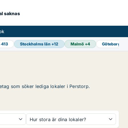
kal saknas
ok
 413
Stockholms län
+
12
Malmö
+
4
Göteborg
+
1
retag som söker lediga lokaler i Perstorp.
Hur stora är dina lokaler?