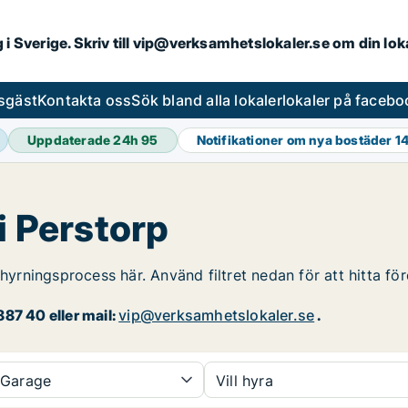
ng i Sverige. Skriv till vip@verksamhetslokaler.se om din lo
esgäst
Kontakta oss
Sök bland alla lokaler
lokaler på facebo
Uppdaterade 24h
95
Notifikationer om nya bostäder
14
i Perstorp
thyrningsprocess här. Använd filtret nedan för att hitta fö
87 40 eller mail:
vip@verksamhetslokaler.se
.
Garage
Vill hyra