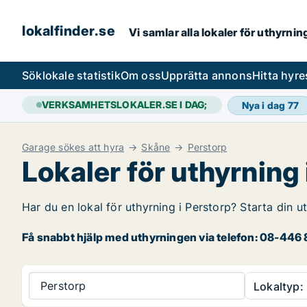
lokalfinder.se
Vi samlar alla lokaler för uthyrni
Sök
lokale statistik
Om oss
Upprätta annons
Hitta hyr
VERKSAMHETSLOKALER.SE I DAG;
Nya i dag
77
Garage sökes att hyra
Skåne
Perstorp
Lokaler för uthyrning 
Har du en lokal för uthyrning i Perstorp? Starta din u
Få snabbt hjälp med uthyrningen via telefon: 08-446 8
Perstorp
Lokaltyp: