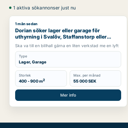
1 aktiva sökannonser just nu
1 mån sedan
Dorian söker lager eller garage för uthyrning i Sval
Dorian söker lager eller garage för
uthyrning i Svalöv, Staffanstorp eller
Burlöv m.fl.
Ska va till en billhall gärna en liten verkstad me en lyft
Type
Lager, Garage
Storlek
Max. per månad
2
400 - 900 m
55 000 SEK
Mer info