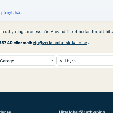
 på nytt här
.
in uthyrningsprocess här. Använd filtret nedan för att hit
87 40 eller mail:
vip@verksamhetslokaler.se
.
Garage
Vill hyra
der.se
Hitta lokal för uthyrning