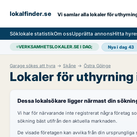
lokalfinder.se
Vi samlar alla lokaler för uthyrni
Sök
lokale statistik
Om oss
Upprätta annons
Hitta hyr
VERKSAMHETSLOKALER.SE I DAG;
Nya i dag
43
Garage sökes att hyra
Skåne
Östra Göinge
Lokaler för uthyrning
Dessa lokalsökare ligger närmast din söknin
Vi har för närvarande inte registrerat några företag
sökning bäst utifrån den aktuella marknaden.
De visade företagen kan avvika från din ursprungliga s