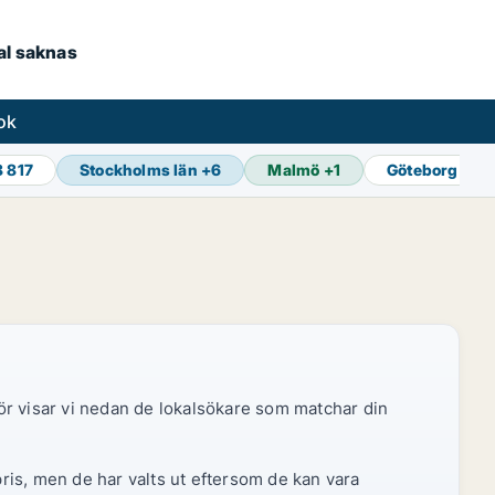
kal saknas
ok
8 817
Stockholms län
+
6
Malmö
+
1
Göteborg
+
1
ör visar vi nedan de lokalsökare som matchar din
pris, men de har valts ut eftersom de kan vara