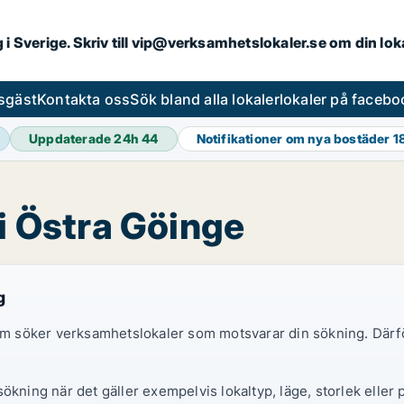
ng i Sverige. Skriv till vip@verksamhetslokaler.se om din lo
esgäst
Kontakta oss
Sök bland alla lokaler
lokaler på facebo
Uppdaterade 24h
44
Notifikationer om nya bostäder
1
 i Östra Göinge
g
 som söker verksamhetslokaler som motsvarar din sökning. Därf
ökning när det gäller exempelvis lokaltyp, läge, storlek eller 