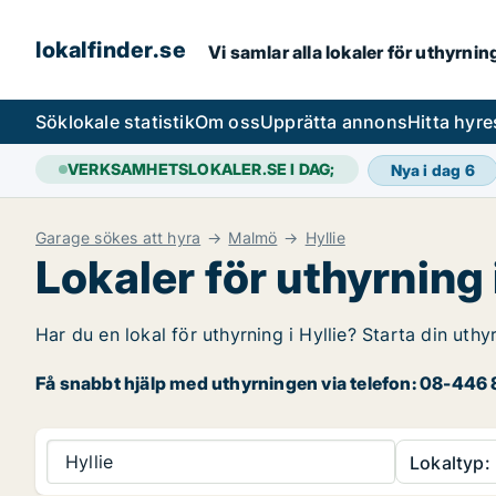
lokalfinder.se
Vi samlar alla lokaler för uthyrni
Sök
lokale statistik
Om oss
Upprätta annons
Hitta hyr
VERKSAMHETSLOKALER.SE I DAG;
Nya i dag
6
Garage sökes att hyra
Malmö
Hyllie
Lokaler för uthyrning i
Har du en lokal för uthyrning i Hyllie? Starta din uthy
Få snabbt hjälp med uthyrningen via telefon: 08-446 8
Hyllie
Lokaltyp: