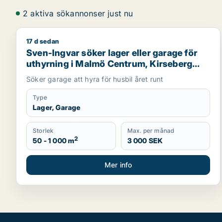
2 aktiva sökannonser just nu
17 d sedan
Sven-Ingvar söker lager eller garage för uthyrning
Sven-Ingvar söker lager eller garage för
uthyrning i Malmö Centrum, Kirseberg
eller Husie m.fl.
Söker garage att hyra för husbil året runt
Type
Lager, Garage
Storlek
Max. per månad
2
50 - 1 000 m
3 000 SEK
Mer info