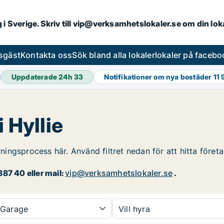
ng i Sverige. Skriv till vip@verksamhetslokaler.se om din lo
esgäst
Kontakta oss
Sök bland alla lokaler
lokaler på facebo
Uppdaterade 24h
33
Notifikationer om nya bostäder
11
 Hyllie
rningsprocess här. Använd filtret nedan för att hitta företa
87 40 eller mail:
vip@verksamhetslokaler.se
.
Garage
Vill hyra