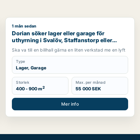
1 mån sedan
 i Malmö Centrum, Kirseberg eller Husie m.fl.
Dorian söker lager eller garage för uthyrning i Svalöv
Dorian söker lager eller garage för
uthyrning i Svalöv, Staffanstorp eller
Burlöv m.fl.
Ska va till en billhall gärna en liten verkstad me en lyft
Type
Lager, Garage
Storlek
Max. per månad
2
400 - 900 m
55 000 SEK
Mer info