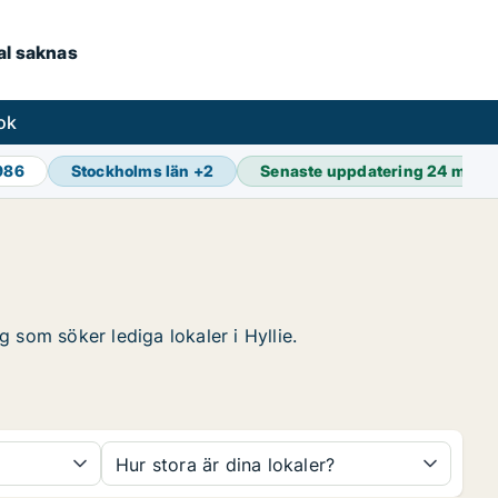
kal saknas
ok
 986
Stockholms län
+
2
Senaste uppdatering
24 min s
g som söker lediga lokaler i Hyllie.
Hur stora är dina lokaler?