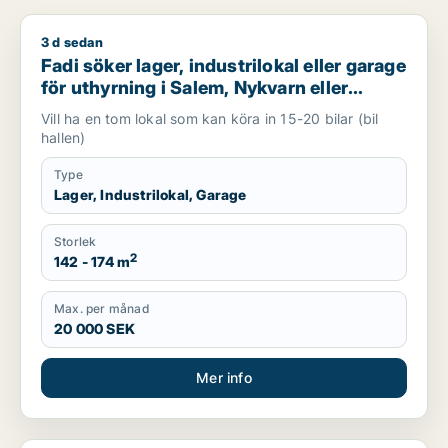
3 d sedan
Fadi söker lager, industrilokal eller garage för uthyrning i Sa
Fadi söker lager, industrilokal eller garage
för uthyrning i Salem, Nykvarn eller
Södertälje m.fl.
Vill ha en tom lokal som kan köra in 15-20 bilar (bil
hallen)
Type
Lager, Industrilokal, Garage
Storlek
2
142 - 174 m
Max. per månad
20 000 SEK
Mer info