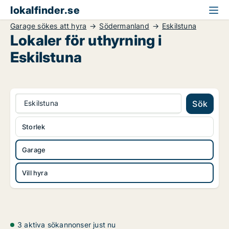
lokalfinder.se
Garage sökes att hyra
Södermanland
Eskilstuna
Lokaler för uthyrning i
Eskilstuna
Eskilstuna
Sök
Storlek
Garage
Vill hyra
3 aktiva sökannonser just nu