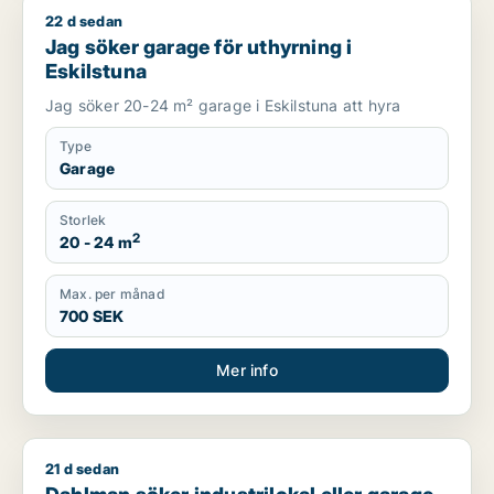
22 d sedan
Jag söker garage för uthyrning i Eskilstuna
Jag söker garage för uthyrning i
Eskilstuna
Jag söker 20-24 m² garage i Eskilstuna att hyra
Type
Garage
Storlek
2
20 - 24 m
Max. per månad
700 SEK
Mer info
21 d sedan
Dahlman söker industrilokal eller garage för uthyrning i Eskil