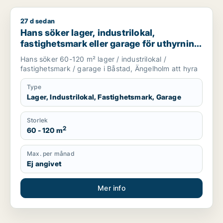
27 d sedan
Hans söker lager, industrilokal, fastighetsmark eller garage 
Hans söker lager, industrilokal,
fastighetsmark eller garage för uthyrning
i Båstad eller Ängelholm
Hans söker 60-120 m² lager / industrilokal /
fastighetsmark / garage i Båstad, Ängelholm att hyra
Type
Lager, Industrilokal, Fastighetsmark, Garage
Storlek
2
60 - 120 m
Max. per månad
Ej angivet
Mer info