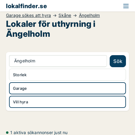
lokalfinder.se
Garage sökes att hyra
Skåne
Ängelholm
Lokaler för uthyrning i
Ängelholm
Ängelholm
Sök
Storlek
Garage
Vill hyra
1 aktiva sökannonser just nu