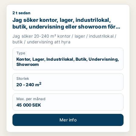
2 t sedan
Jag söker kontor, lager, industrilokal, butik, undervisning e
Jag söker kontor, lager, industrilokal,
butik, undervisning eller showroom för
uthyrning i Stockholm
Jag söker 20-240 m² kontor / lager / industrilokal /
butik / undervisning att hyra
Type
Kontor, Lager, Industrilokal, Butik, Undervisning,
Showroom
Storlek
2
20 - 240 m
Max. per månad
45 000 SEK
Mer info