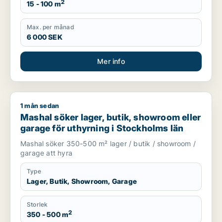
2
15 - 100 m
Max. per månad
6 000 SEK
Mer info
1 mån sedan
Mashal söker lager, butik, showroom eller garage för uthyrni
Mashal söker lager, butik, showroom eller
garage för uthyrning i Stockholms län
Mashal söker 350-500 m² lager / butik / showroom /
garage att hyra
Type
Lager, Butik, Showroom, Garage
Storlek
2
350 - 500 m