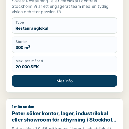
Sökes: Restaurang- eller cafélokal i centrala
Stockholm Vi är ett engagerat team med en tydlig
vision och stor passion fö...
Type
Restauranglokal
Storlek
2
300 m
Max. per månad
20 000 SEK
Mer info
1 mån sedan
Peter söker kontor, lager, industrilokal eller showroom för u
Peter söker kontor, lager, industrilokal
eller showroom för uthyrning i Stockholm
Innerstad, Vasastan eller Östermalm m.fl.
Peter söker 30-66 m² kontor / lager / industrilokal /