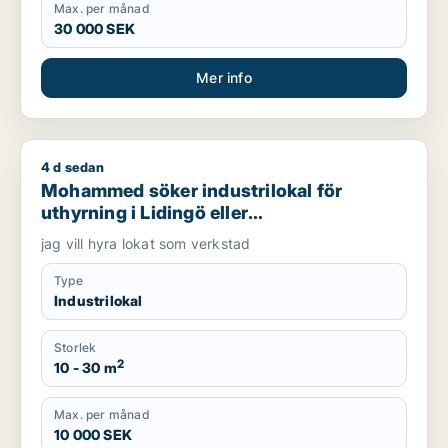
Max. per månad
30 000 SEK
Mer info
4 d sedan
Mohammed söker industrilokal för uthyrning i Lidingö eller 
Mohammed söker industrilokal för
uthyrning i Lidingö eller
Gärdet/Djurgården
jag vill hyra lokat som verkstad
Type
Industrilokal
Storlek
2
10 - 30 m
Max. per månad
10 000 SEK