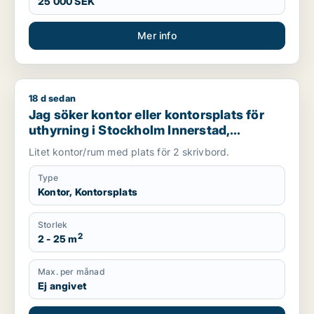
25 000 SEK
Mer info
18 d sedan
Jag söker kontor eller kontorsplats för uthyrning i Stockhol
Jag söker kontor eller kontorsplats för
uthyrning i Stockholm Innerstad,
Kungsholmen eller Vasastan m.fl.
Litet kontor/rum med plats för 2 skrivbord.
Type
Kontor, Kontorsplats
Storlek
2
2 - 25 m
Max. per månad
Ej angivet