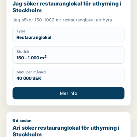
Jag söker restauranglokal för uthyrning i
Stockholm
Jag söker 150-1000 m² restauranglokal att hyra
Type
Restauranglokal
Storlek
2
150 - 1 000 m
Max. per månad
40 000 SEK
Mer info
5 d sedan
Ari söker restauranglokal för uthyrning i Stockholm
Ari söker restauranglokal för uthyrning i
Stockholm