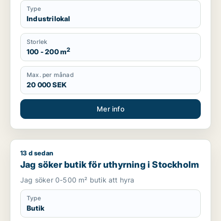
Type
Industrilokal
Storlek
2
100 - 200 m
Max. per månad
20 000 SEK
Mer info
13 d sedan
Jag söker butik för uthyrning i Stockholm
Jag söker butik för uthyrning i Stockholm
Jag söker 0-500 m² butik att hyra
Type
Butik