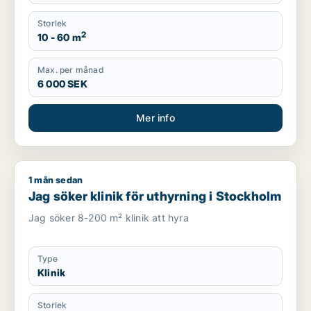
Storlek
2
10 - 60 m
Max. per månad
6 000 SEK
Mer info
1 mån sedan
Jag söker klinik för uthyrning i Stockholm
Jag söker klinik för uthyrning i Stockholm
Jag söker 8-200 m² klinik att hyra
Type
Klinik
Storlek