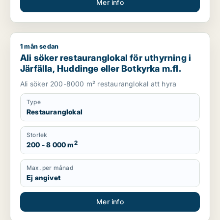
Mer info
1 mån sedan
Ali söker restauranglokal för uthyrning i Järfälla, Huddinge el
Ali söker restauranglokal för uthyrning i
Järfälla, Huddinge eller Botkyrka m.fl.
Ali söker 200-8000 m² restauranglokal att hyra
Type
Restauranglokal
Storlek
2
200 - 8 000 m
Max. per månad
Ej angivet
Mer info