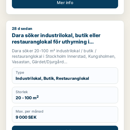
Mer info
28 d sedan
Dara söker industrilokal, butik eller restauranglokal för uth
Dara söker industrilokal, butik eller
restauranglokal för uthyrning i
Stockholm Innerstad, Kungsholmen eller
Dara söker 20-100 m² industrilokal / butik /
Vasastan m.fl.
restauranglokal i Stockholm Innerstad, Kungsholmen,
Vasastan, Gärdet/Djurgård...
Type
Industrilokal, Butik, Restauranglokal
Storlek
2
20 - 100 m
Max. per månad
9 000 SEK