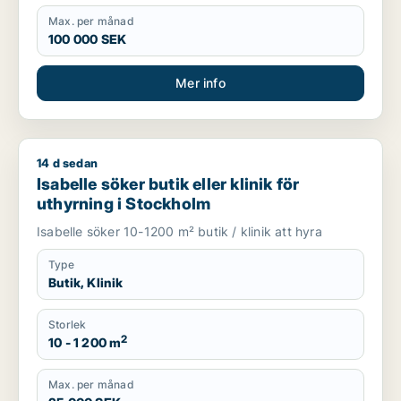
Max. per månad
100 000 SEK
Mer info
14 d sedan
Isabelle söker butik eller klinik för uthyrning i Stockholm
Isabelle söker butik eller klinik för
uthyrning i Stockholm
Isabelle söker 10-1200 m² butik / klinik att hyra
Type
Butik, Klinik
Storlek
2
10 - 1 200 m
Max. per månad