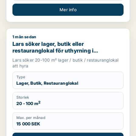
Mer info
1 mån sedan
Lars söker lager, butik eller restauranglokal för uthyrning i
Lars söker lager, butik eller
restauranglokal för uthyrning i
Stockholm Innerstad, Kungsholmen eller
Lars söker 20-100 m² lager / butik / restauranglokal
Vasastan m.fl.
att hyra
Type
Lager, Butik, Restauranglokal
Storlek
2
20 - 100 m
Max. per månad
15 000 SEK