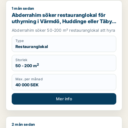
1 mån sedan
Abderrahim söker restauranglokal för uthyrning i Värmdö, Hu
Abderrahim söker restauranglokal för
uthyrning i Värmdö, Huddinge eller Täby
m.fl.
Abderrahim söker 50-200 m² restauranglokal att hyra
Type
Restauranglokal
Storlek
2
50 - 200 m
Max. per månad
40 000 SEK
Mer info
2 mån sedan
Ketevan söker butik eller showroom för uthyrning i Lidingö e