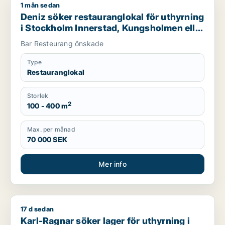
1 mån sedan
Deniz söker restauranglokal för uthyrning i Stockholm Inners
Deniz söker restauranglokal för uthyrning
i Stockholm Innerstad, Kungsholmen eller
Vasastan m.fl.
Bar Resteurang önskade
Type
Restauranglokal
Storlek
2
100 - 400 m
Max. per månad
70 000 SEK
Mer info
17 d sedan
Karl-Ragnar söker lager för uthyrning i Stockholm
Karl-Ragnar söker lager för uthyrning i