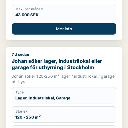
Max. per månad
43 000 SEK
Mer info
7 d sedan
Johan söker lager, industrilokal eller garage för uthyrning i
Johan söker lager, industrilokal eller
garage för uthyrning i Stockholm
Johan söker 120-250 m² lager / industrilokal / garage
att hyra
Type
Lager, Industrilokal, Garage
Storlek
2
120 - 250 m