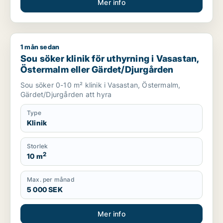
Mer info
1 mån sedan
Sou söker klinik för uthyrning i Vasastan, Östermalm eller G
Sou söker klinik för uthyrning i Vasastan,
Östermalm eller Gärdet/Djurgården
Sou söker 0-10 m² klinik i Vasastan, Östermalm,
Gärdet/Djurgården att hyra
Type
Klinik
Storlek
2
10 m
Max. per månad
5 000 SEK
Mer info