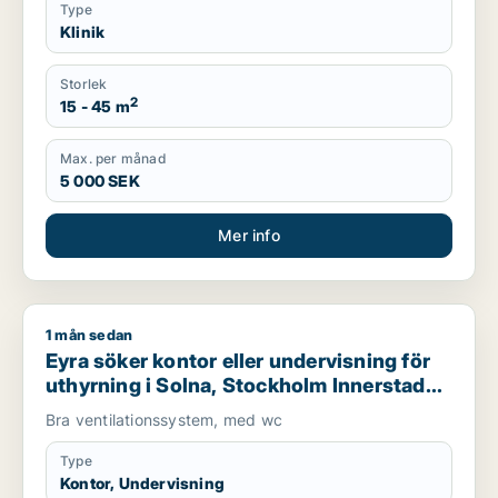
Type
Klinik
Storlek
2
15 - 45 m
Max. per månad
5 000 SEK
Mer info
1 mån sedan
Eyra söker kontor eller undervisning för uthyrning i Solna, 
Eyra söker kontor eller undervisning för
uthyrning i Solna, Stockholm Innerstad
eller Kungsholmen m.fl.
Bra ventilationssystem, med wc
Type
Kontor, Undervisning