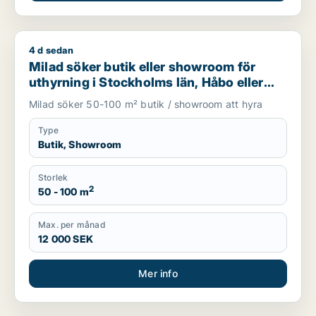
4 d sedan
Milad söker butik eller showroom för uthyrning i Stockholms 
Milad söker butik eller showroom för
uthyrning i Stockholms län, Håbo eller
Knivsta
Milad söker 50-100 m² butik / showroom att hyra
Type
Butik, Showroom
Storlek
2
50 - 100 m
Max. per månad
12 000 SEK
Mer info