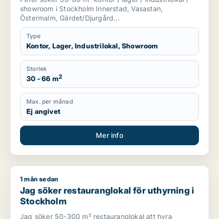
showroom i Stockholm Innerstad, Vasastan,
Östermalm, Gärdet/Djurgård...
Type
Kontor, Lager, Industrilokal, Showroom
Storlek
2
30 - 66 m
Max. per månad
Ej angivet
Mer info
1 mån sedan
Jag söker restauranglokal för uthyrning i Stockholm
Jag söker restauranglokal för uthyrning i
Stockholm
Jag söker 50-300 m² restauranglokal att hyra