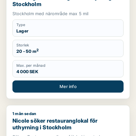
Stockholm
Stockholm med närområde max 5 mil
Type
Lager
Storlek
2
20 - 50 m
Max. per månad
4 000 SEK
Mer info
1 mån sedan
Nicole söker restauranglokal för uthyrning i Stockholm
Nicole söker restauranglokal för
uthyrning i Stockholm