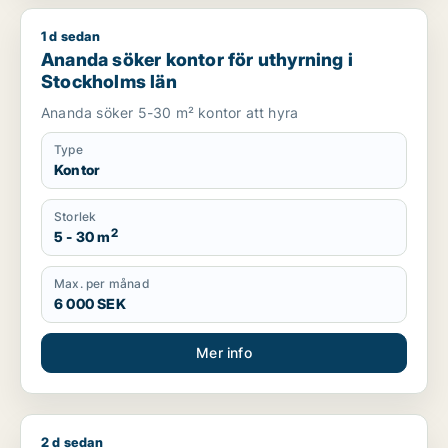
1 d sedan
Ananda söker kontor för uthyrning i Stockholms län
Ananda söker kontor för uthyrning i
Stockholms län
Ananda söker 5-30 m² kontor att hyra
Type
Kontor
Storlek
2
5 - 30 m
Max. per månad
6 000 SEK
Mer info
2 d sedan
Moe söker kontor, lager, industrilokal, butik, klinik, showroo