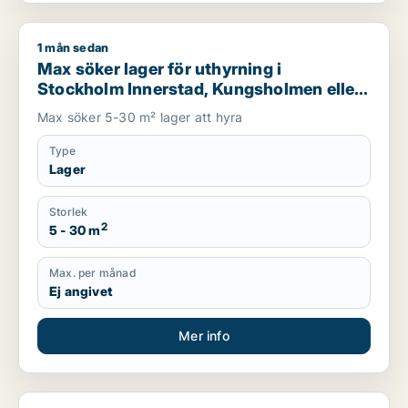
1 mån sedan
Max söker lager för uthyrning i Stockholm Innerstad, Kungsh
Max söker lager för uthyrning i
Stockholm Innerstad, Kungsholmen eller
Vasastan m.fl.
Max söker 5-30 m² lager att hyra
Type
Lager
Storlek
2
5 - 30 m
Max. per månad
Ej angivet
Mer info