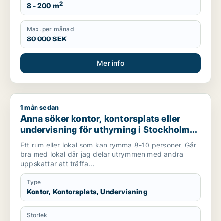
2
8 - 200 m
Max. per månad
80 000 SEK
Mer info
1 mån sedan
Anna söker kontor, kontorsplats eller undervisning för uthyr
Anna söker kontor, kontorsplats eller
undervisning för uthyrning i Stockholm
Innerstad, Kungsholmen eller Vasastan
Ett rum eller lokal som kan rymma 8-10 personer. Går
m.fl.
bra med lokal där jag delar utrymmen med andra,
uppskattar att träffa...
Type
Kontor, Kontorsplats, Undervisning
Storlek