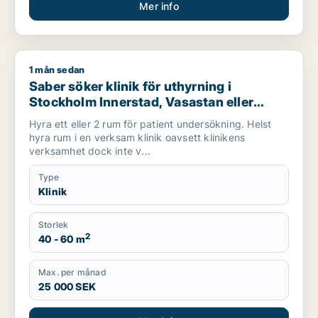
Mer info
1 mån sedan
Saber söker klinik för uthyrning i Stockholm Innerstad, Vasas
Saber söker klinik för uthyrning i
Stockholm Innerstad, Vasastan eller
Östermalm m.fl.
Hyra ett eller 2 rum för patient undersökning. Helst
hyra rum i en verksam klinik oavsett klinikens
verksamhet dock inte v...
Type
Klinik
Storlek
2
40 - 60 m
Max. per månad
25 000 SEK