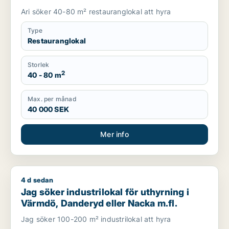
Ari söker 40-80 m² restauranglokal att hyra
Type
Restauranglokal
Storlek
2
40 - 80 m
Max. per månad
40 000 SEK
Mer info
4 d sedan
Jag söker industrilokal för uthyrning i Värmdö, Danderyd ell
Jag söker industrilokal för uthyrning i
Värmdö, Danderyd eller Nacka m.fl.
Jag söker 100-200 m² industrilokal att hyra