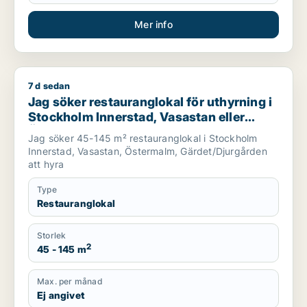
Mer info
7 d sedan
Jag söker restauranglokal för uthyrning i Stockholm Innersta
Jag söker restauranglokal för uthyrning i
Stockholm Innerstad, Vasastan eller
Östermalm m.fl.
Jag söker 45-145 m² restauranglokal i Stockholm
Innerstad, Vasastan, Östermalm, Gärdet/Djurgården
att hyra
Type
Restauranglokal
Storlek
2
45 - 145 m
Max. per månad
Ej angivet