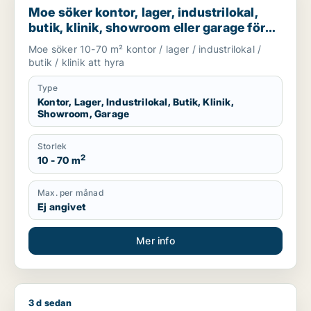
Moe söker kontor, lager, industrilokal,
butik, klinik, showroom eller garage för
uthyrning i Stockholm
Moe söker 10-70 m² kontor / lager / industrilokal /
butik / klinik att hyra
Type
Kontor, Lager, Industrilokal, Butik, Klinik,
Showroom, Garage
Storlek
2
10 - 70 m
Max. per månad
Ej angivet
Mer info
3 d sedan
Jag söker restauranglokal för uthyrning i Stockholm