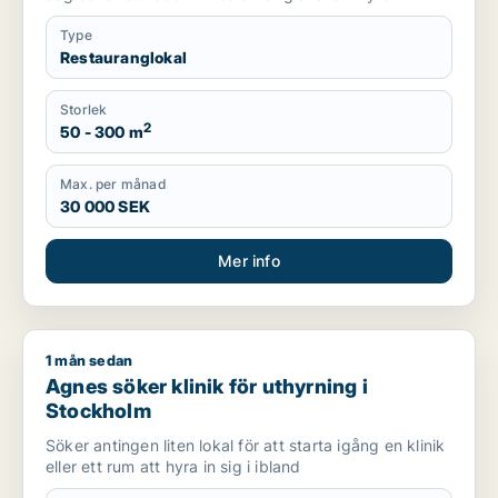
Type
Restauranglokal
Storlek
2
50 - 300 m
Max. per månad
30 000 SEK
Mer info
1 mån sedan
Agnes söker klinik för uthyrning i Stockholm
Agnes söker klinik för uthyrning i
Stockholm
Söker antingen liten lokal för att starta igång en klinik
eller ett rum att hyra in sig i ibland