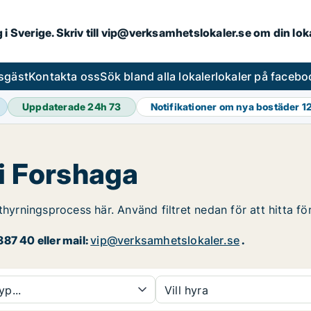
ng i Sverige. Skriv till vip@verksamhetslokaler.se om din lo
esgäst
Kontakta oss
Sök bland alla lokaler
lokaler på facebo
Uppdaterade 24h
73
Notifikationer om nya bostäder
1
 i Forshaga
thyrningsprocess här. Använd filtret nedan för att hitta f
87 40 eller mail:
vip@verksamhetslokaler.se
.
yp...
Vill hyra