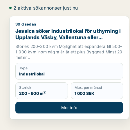
2 aktiva sökannonser just nu
30 d sedan
Jessica söker industrilokal för uthyrning i Uppland
Jessica söker industrilokal för uthyrning i
Upplands Väsby, Vallentuna eller
Upplands-Bro m.fl.
Storlek 200–300 kvm Möjlighet att expandera till 500–
1 000 kvm inom några år är ett plus Byggnad Minst 20
meter ...
Type
Industrilokal
Storlek
Max. per månad
2
200 - 600 m
1 000 SEK
Mer info