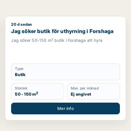
20 d sedan
s Väsby, Vallentuna eller Upplands-Bro m.fl.
Jag söker butik för uthyrning i Forshaga
Jag söker butik för uthyrning i Forshaga
Jag söker 50-150 m² butik i Forshaga att hyra
Type
Butik
Storlek
Max. per månad
2
50 - 150 m
Ej angivet
Mer info