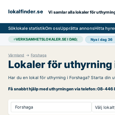
lokalfinder.se
Vi samlar alla lokaler för uthyrni
Sök
lokale statistik
Om oss
Upprätta annons
Hitta hyr
VERKSAMHETSLOKALER.SE I DAG;
Nya i dag
36
Värmland
Forshaga
Lokaler för uthyrning
Har du en lokal för uthyrning i Forshaga? Starta din u
Få snabbt hjälp med uthyrningen via telefon: 08-446 8
Forshaga
Välj lokalt