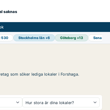
kal saknas
ok
2 530
Stockholms län
+
6
Göteborg
+
13
Senaste 
öretag som söker lediga lokaler i Forshaga.
Hur stora är dina lokaler?