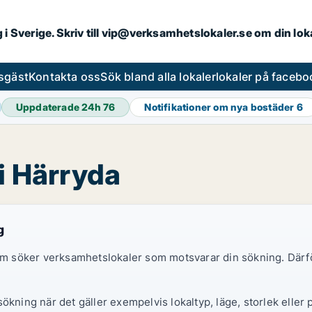
ng i Sverige. Skriv till vip@verksamhetslokaler.se om din lo
esgäst
Kontakta oss
Sök bland alla lokaler
lokaler på facebo
Uppdaterade 24h
76
Notifikationer om nya bostäder
6
 i Härryda
g
 som söker verksamhetslokaler som motsvarar din sökning. Därf
ökning när det gäller exempelvis lokaltyp, läge, storlek eller 