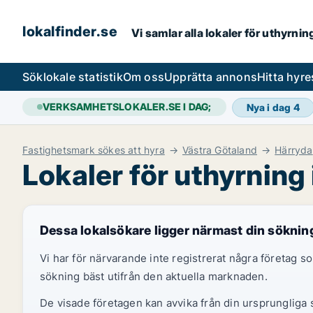
lokalfinder.se
Vi samlar alla lokaler för uthyrni
Sök
lokale statistik
Om oss
Upprätta annons
Hitta hyr
VERKSAMHETSLOKALER.SE I DAG;
Nya i dag
4
Fastighetsmark sökes att hyra
Västra Götaland
Härryda
Lokaler för uthyrning
Dessa lokalsökare ligger närmast din söknin
Vi har för närvarande inte registrerat några företag
sökning bäst utifrån den aktuella marknaden.
De visade företagen kan avvika från din ursprungliga s