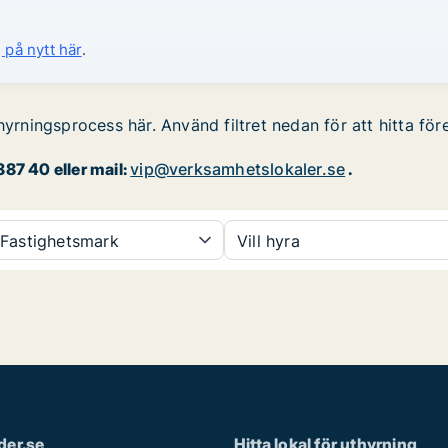
 på nytt här
.
hyrningsprocess här. Använd filtret nedan för att hitta för
87 40 eller mail:
vip@verksamhetslokaler.se
.
Fastighetsmark
Vill hyra
der.se
Hitta lokal för uthyrning