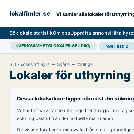
lokalfinder.se
Vi samlar alla lokaler för uthyrni
Sök
lokale statistik
Om oss
Upprätta annons
Hitta hyr
VERKSAMHETSLOKALER.SE I DAG;
Nya i dag
2
Butik sökes att hyra
Skåne
Vellinge
Lokaler för uthyrning 
Dessa lokalsökare ligger närmast din söknin
Vi har för närvarande inte registrerat några företag
sökning bäst utifrån den aktuella marknaden.
De visade företagen kan avvika från din ursprungliga s