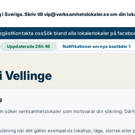
ng i Sverige. Skriv till vip@verksamhetslokaler.se om din lo
esgäst
Kontakta oss
Sök bland alla lokaler
lokaler på facebo
Uppdaterade 24h
46
Notifikationer om nya bostäder
1
i Vellinge
g
 som söker verksamhetslokaler som motsvarar din sökning. Därf
ökning när det gäller exempelvis lokaltyp, läge, storlek eller 