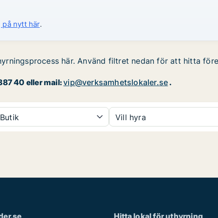
 på nytt här
.
hyrningsprocess här. Använd filtret nedan för att hitta för
87 40 eller mail:
vip@verksamhetslokaler.se
.
Butik
Vill hyra
der.se
Hitta lokal för uthyrning