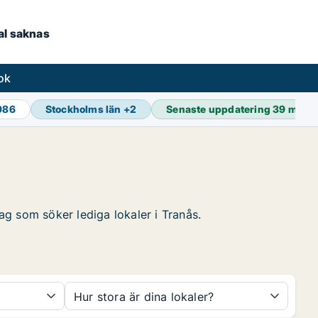
kal saknas
ok
 986
Stockholms län
+
2
Senaste uppdatering
39 min s
tag som söker lediga lokaler i Tranås.
Hur stora är dina lokaler?