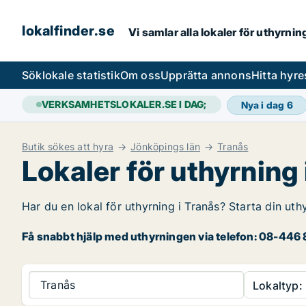
lokalfinder.se
Vi samlar alla lokaler för uthyrni
Sök
lokale statistik
Om oss
Upprätta annons
Hitta hyr
VERKSAMHETSLOKALER.SE I DAG;
Nya i dag
6
Butik sökes att hyra
Jönköpings län
Tranås
Lokaler för uthyrning 
Har du en lokal för uthyrning i Tranås? Starta din uth
Få snabbt hjälp med uthyrningen via telefon: 08-446 8
Tranås
Lokaltyp: