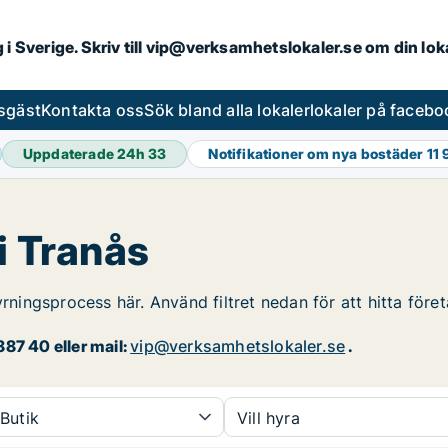
ng i Sverige. Skriv till vip@verksamhetslokaler.se om din lo
esgäst
Kontakta oss
Sök bland alla lokaler
lokaler på facebo
Uppdaterade 24h
33
Notifikationer om nya bostäder
11
i Tranås
yrningsprocess här. Använd filtret nedan för att hitta före
87 40 eller mail:
vip@verksamhetslokaler.se
.
Butik
Vill hyra