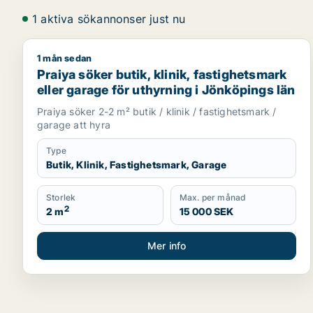
1 aktiva sökannonser just nu
1 mån sedan
Praiya söker butik, klinik, fastighetsmark eller gar
Praiya söker butik, klinik, fastighetsmark
eller garage för uthyrning i Jönköpings län
Praiya söker 2-2 m² butik / klinik / fastighetsmark /
garage att hyra
Type
Butik, Klinik, Fastighetsmark, Garage
Storlek
Max. per månad
2
2 m
15 000 SEK
Mer info