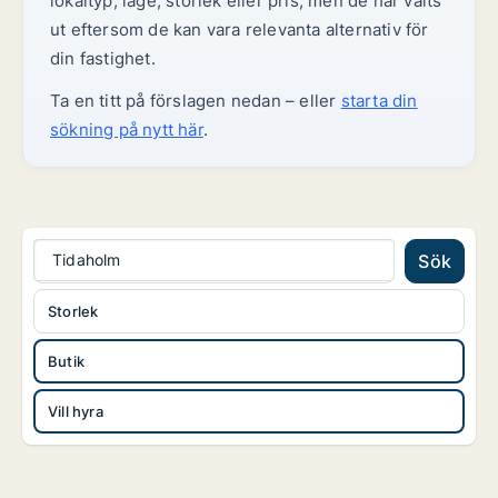
lokaltyp, läge, storlek eller pris, men de har valts
ut eftersom de kan vara relevanta alternativ för
din fastighet.
Ta en titt på förslagen nedan – eller
starta din
sökning på nytt här
.
Tidaholm
Sök
Storlek
Butik
Vill hyra