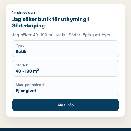
1 mån sedan
Jag söker butik för uthyrning i Söderköping
Jag söker butik för uthyrning i
Söderköping
Jag söker 40-190 m² butik i Söderköping att hyra
Type
Butik
Storlek
2
40 - 190 m
Max. per månad
Ej angivet
Mer info