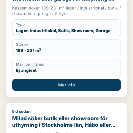
Upplands Väsby, Vallentuna eller
Kassem söker 189-231 m² lager / industrilokal / butik /
Upplands-Bro m.fl.
showroom / garage att hyra
Type
Lager, Industrilokal, Butik, Showroom, Garage
Storlek
2
189 - 231 m
Max. per månad
Ej angivet
Mer info
5 d sedan
Milad söker butik eller showroom för uthyrning i Stockholms 
Milad söker butik eller showroom för
uthyrning i Stockholms län, Håbo eller
Knivsta