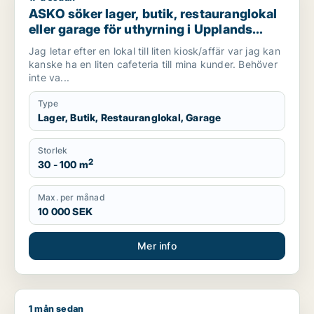
ASKO söker lager, butik, restauranglokal
eller garage för uthyrning i Upplands
Väsby, Vallentuna eller Järfälla m.fl.
Jag letar efter en lokal till liten kiosk/affär var jag kan
kanske ha en liten cafeteria till mina kunder. Behöver
inte va...
Type
Lager, Butik, Restauranglokal, Garage
Storlek
2
30 - 100 m
Max. per månad
10 000 SEK
Mer info
1 mån sedan
Sayed söker butik eller showroom för uthyrning i Upplands V