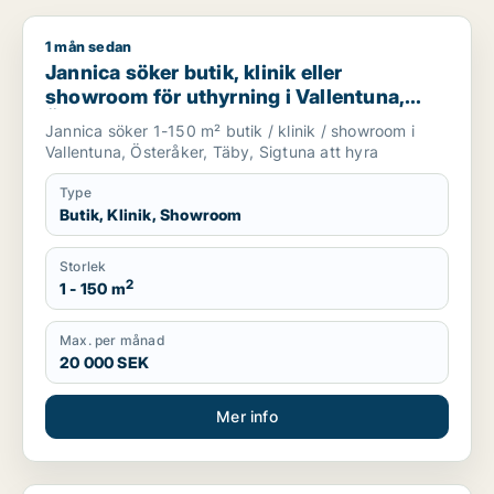
1 mån sedan
Jannica söker butik, klinik eller showroom för uthyrning i Val
Jannica söker butik, klinik eller
showroom för uthyrning i Vallentuna,
Österåker eller Täby m.fl.
Jannica söker 1-150 m² butik / klinik / showroom i
Vallentuna, Österåker, Täby, Sigtuna att hyra
Type
Butik, Klinik, Showroom
Storlek
2
1 - 150 m
Max. per månad
20 000 SEK
Mer info