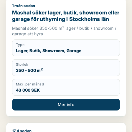
1 mån sedan
Mashal söker lager, butik, showroom eller garage för uthyrni
Mashal söker lager, butik, showroom eller
garage för uthyrning i Stockholms län
Mashal söker 350-500 m² lager / butik / showroom /
garage att hyra
Type
Lager, Butik, Showroom, Garage
Storlek
2
350 - 500 m
Max. per månad
43 000 SEK
Mer info
17 d sedan
ASKO söker lager, butik, restauranglokal eller garage för uthy