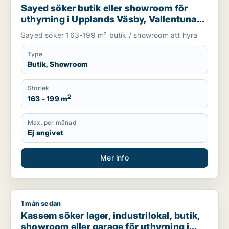
Sayed söker butik eller showroom för
uthyrning i Upplands Väsby, Vallentuna
eller Upplands-Bro m.fl.
Sayed söker 163-199 m² butik / showroom att hyra
Type
Butik, Showroom
Storlek
2
163 - 199 m
Max. per månad
Ej angivet
Mer info
1 mån sedan
Kassem söker lager, industrilokal, butik, showroom eller gar
Kassem söker lager, industrilokal, butik,
showroom eller garage för uthyrning i