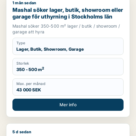
1 mån sedan
Mashal söker lager, butik, showroom eller garage för uthyrni
Mashal söker lager, butik, showroom eller
garage för uthyrning i Stockholms län
Mashal söker 350-500 m² lager / butik / showroom /
garage att hyra
Type
Lager, Butik, Showroom, Garage
Storlek
2
350 - 500 m
Max. per månad
43 000 SEK
Mer info
5 d sedan
Milad söker butik eller showroom för uthyrning i Stockholms 