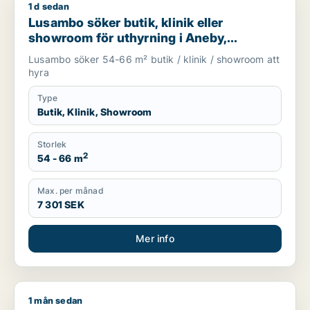
1 d sedan
Lusambo söker butik, klinik eller showroom för uthyrning i A
Lusambo söker butik, klinik eller
showroom för uthyrning i Aneby,
Vaggeryd eller Jönköping m.fl.
Lusambo söker 54-66 m² butik / klinik / showroom att
hyra
Type
Butik, Klinik, Showroom
Storlek
2
54 - 66 m
Max. per månad
7 301 SEK
Mer info
1 mån sedan
Praiya söker butik, klinik, fastighetsmark eller garage för ut