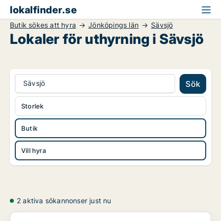
lokalfinder.se
Butik sökes att hyra
Jönköpings län
Sävsjö
Lokaler för uthyrning i Sävsjö
Sävsjö
Sök
Storlek
Butik
Vill hyra
2 aktiva sökannonser just nu