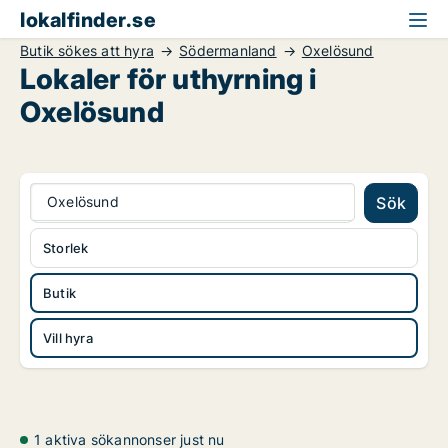
lokalfinder.se
Butik sökes att hyra
Södermanland
Oxelösund
Lokaler för uthyrning i
Oxelösund
Oxelösund
Sök
Storlek
Butik
Vill hyra
1 aktiva sökannonser just nu