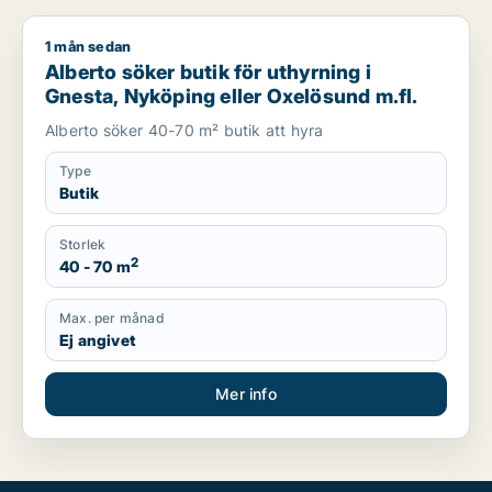
1 mån sedan
Alberto söker butik för uthyrning i Gnesta, Nyköping eller Ox
Alberto söker butik för uthyrning i
Gnesta, Nyköping eller Oxelösund m.fl.
Alberto söker 40-70 m² butik att hyra
Type
Butik
Storlek
2
40 - 70 m
Max. per månad
Ej angivet
Mer info