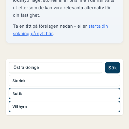
lokaltyp, läge, storlek eller pris, men de har valts
ut eftersom de kan vara relevanta alternativ för
din fastighet.
Ta en titt på förslagen nedan – eller
starta din
sökning på nytt här
.
Östra Göinge
Sök
Storlek
Butik
Vill hyra