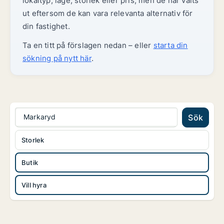
lokaltyp, läge, storlek eller pris, men de har valts
ut eftersom de kan vara relevanta alternativ för
din fastighet.
Ta en titt på förslagen nedan – eller
starta din
sökning på nytt här
.
Markaryd
Sök
Storlek
Butik
Vill hyra