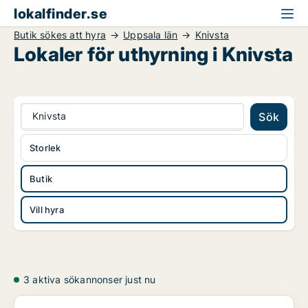
lokalfinder.se
Butik sökes att hyra
Uppsala län
Knivsta
Lokaler för uthyrning i Knivsta
Knivsta
Sök
Storlek
Butik
Vill hyra
3 aktiva sökannonser just nu