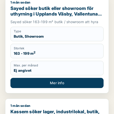
1 mån sedan
Sayed söker butik eller showroom för uthyrning i Upplands V
Sayed söker butik eller showroom för
uthyrning i Upplands Väsby, Vallentuna
eller Upplands-Bro m.fl.
Sayed söker 163-199 m² butik / showroom att hyra
Type
Butik, Showroom
Storlek
2
163 - 199 m
Max. per månad
Ej angivet
Mer info
1 mån sedan
Kassem söker lager, industrilokal, butik, showroom eller gar
Kassem söker lager, industrilokal, butik,