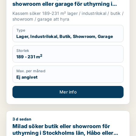
showroom eller garage för uthyrning i
Upplands Väsby, Vallentuna eller
Kassem söker 189-231 m² lager / industrilokal / butik /
Upplands-Bro m.fl.
showroom / garage att hyra
Type
Lager, Industrilokal, Butik, Showroom, Garage
Storlek
2
189 - 231 m
Max. per månad
Ej angivet
Mer info
3 d sedan
Milad söker butik eller showroom för uthyrning i Stockholms 
Milad söker butik eller showroom för
uthyrning i Stockholms län, Håbo eller