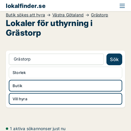
lokalfinder.se
Butik sökes att hyra
Västra Götaland
Grästorp
Lokaler för uthyrning i
Grästorp
Grästorp
Sök
Storlek
Butik
Vill hyra
1 aktiva sökannonser just nu