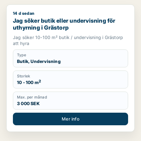
14 d sedan
Jag söker butik eller undervisning för uthyrning i Grästorp
Jag söker butik eller undervisning för
uthyrning i Grästorp
Jag söker 10-100 m² butik / undervisning i Grästorp
att hyra
Type
Butik, Undervisning
Storlek
2
10 - 100 m
Max. per månad
3 000 SEK
Mer info