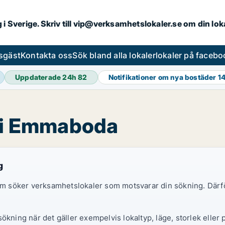
ng i Sverige. Skriv till vip@verksamhetslokaler.se om din lo
esgäst
Kontakta oss
Sök bland alla lokaler
lokaler på facebo
Uppdaterade 24h
82
Notifikationer om nya bostäder
1
g i Emmaboda
g
 som söker verksamhetslokaler som motsvarar din sökning. Därf
ökning när det gäller exempelvis lokaltyp, läge, storlek eller 