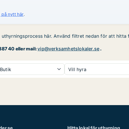
 på nytt här
.
 uthyrningsprocess här. Använd filtret nedan för att hitt
87 40 eller mail:
vip@verksamhetslokaler.se
.
Butik
Vill hyra
der.se
Hitta lokal för uthyrning