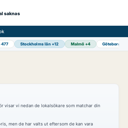
kal saknas
ok
4 477
Stockholms län
+
12
Malmö
+
4
Göteborg
+
1
ör visar vi nedan de lokalsökare som matchar din
pris, men de har valts ut eftersom de kan vara