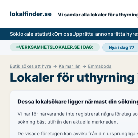
lokalfinder.se
Vi samlar alla lokaler för uthyrni
Sök
lokale statistik
Om oss
Upprätta annons
Hitta hyr
VERKSAMHETSLOKALER.SE I DAG;
Nya i dag
77
Butik sökes att hyra
Kalmar län
Emmaboda
Lokaler för uthyrnin
Dessa lokalsökare ligger närmast din söknin
Vi har för närvarande inte registrerat några företag
sökning bäst utifrån den aktuella marknaden.
De visade företagen kan avvika från din ursprungliga s