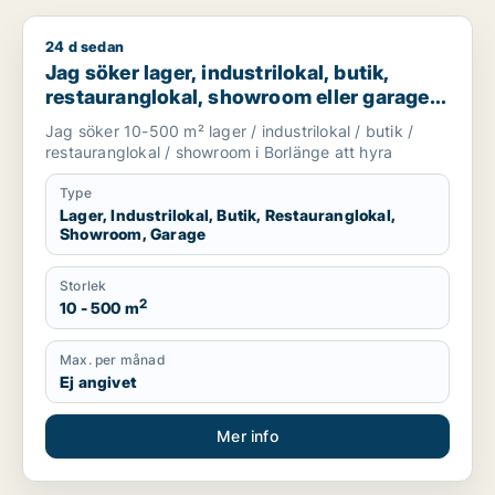
24 d sedan
Jag söker lager, industrilokal, butik, restauranglokal, showr
Jag söker lager, industrilokal, butik,
restauranglokal, showroom eller garage
för uthyrning i Borlänge
Jag söker 10-500 m² lager / industrilokal / butik /
restauranglokal / showroom i Borlänge att hyra
Type
Lager, Industrilokal, Butik, Restauranglokal,
Showroom, Garage
Storlek
2
10 - 500 m
Max. per månad
Ej angivet
Mer info