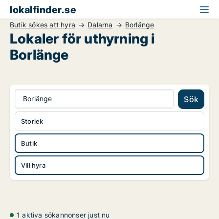
lokalfinder.se
Butik sökes att hyra
Dalarna
Borlänge
Lokaler för uthyrning i
Borlänge
Borlänge
Sök
Storlek
Butik
Vill hyra
1 aktiva sökannonser just nu