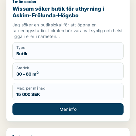
1 mån sedan
Wissam söker butik för uthyrning i Askim-Frölunda-Högsbo
Wissam söker butik för uthyrning i
Askim-Frölunda-Högsbo
Jag söker en butikslokal för att öppna en
tatueringsstudio. Lokalen bör vara väl synlig och helst
ligga i eller i närheten...
Type
Butik
Storlek
2
30 - 60 m
Max. per månad
15 000 SEK
Mer info