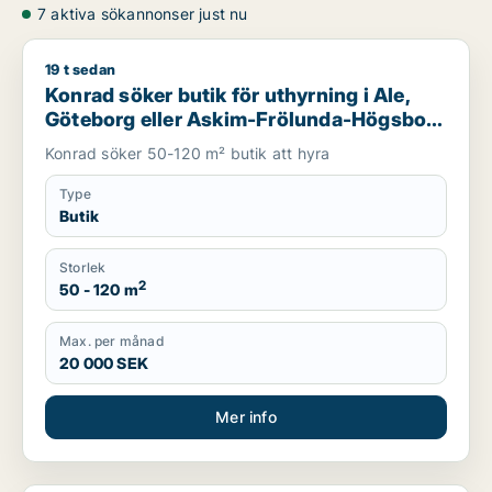
7 aktiva sökannonser just nu
19 t sedan
Konrad söker butik för uthyrning i Ale, Göteborg eller Askim
Konrad söker butik för uthyrning i Ale,
Göteborg eller Askim-Frölunda-Högsbo
m.fl.
Konrad söker 50-120 m² butik att hyra
Type
Butik
Storlek
2
50 - 120 m
Max. per månad
20 000 SEK
Mer info