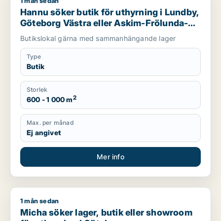
1 mån sedan
Hannu söker butik för uthyrning i Lundby, Göteborg Västra e
Hannu söker butik för uthyrning i Lundby,
Göteborg Västra eller Askim-Frölunda-
Högsbo m.fl.
Butikslokal gärna med sammanhängande lager
Type
Butik
Storlek
2
600 - 1 000 m
Max. per månad
Ej angivet
Mer info
1 mån sedan
Micha söker lager, butik eller showroom för uthyrning i Göte
Micha söker lager, butik eller showroom