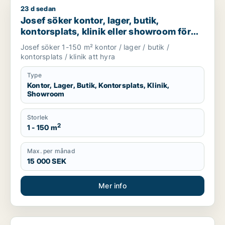
23 d sedan
Josef söker kontor, lager, butik, kontorsplats, klinik eller s
Josef söker kontor, lager, butik,
kontorsplats, klinik eller showroom för
uthyrning i Göteborg
Josef söker 1-150 m² kontor / lager / butik /
kontorsplats / klinik att hyra
Type
Kontor, Lager, Butik, Kontorsplats, Klinik,
Showroom
Storlek
2
1 - 150 m
Max. per månad
15 000 SEK
Mer info