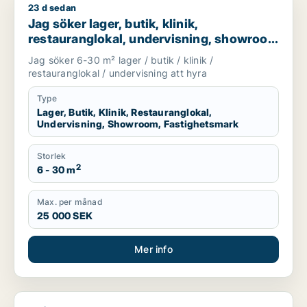
23 d sedan
Jag söker lager, butik, klinik, restauranglokal, undervisnin
Jag söker lager, butik, klinik,
restauranglokal, undervisning, showroom
eller fastighetsmark för uthyrning i
Jag söker 6-30 m² lager / butik / klinik /
Lundby, Göteborg eller Askim-Frölunda-
restauranglokal / undervisning att hyra
Högsbo m.fl.
Type
Lager, Butik, Klinik, Restauranglokal,
Undervisning, Showroom, Fastighetsmark
Storlek
2
6 - 30 m
Max. per månad
25 000 SEK
Mer info