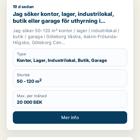
19 d sedan
Jag söker kontor, lager, industrilokal, butik eller garage f
Jag söker kontor, lager, industrilokal,
butik eller garage för uthyrning i
Göteborg Västra, Askim-Frölunda-
Jag söker 50-120 m² kontor / lager / industrilokal /
Högsbo eller Göteborg Centrum m.fl.
butik / garage i Göteborg Västra, Askim-Frölunda-
Högsbo, Göteborg Cen...
Type
Kontor, Lager, Industrilokal, Butik, Garage
Storlek
2
50 - 120 m
Max. per månad
20 000 SEK
Mer info