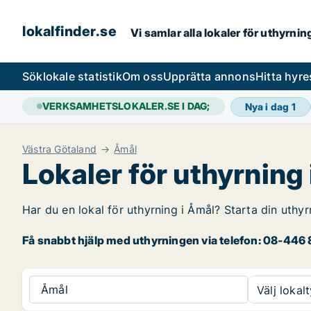
lokalfinder.se
Vi samlar alla lokaler för uthyrni
Sök
lokale statistik
Om oss
Upprätta annons
Hitta hyr
VERKSAMHETSLOKALER.SE I DAG;
Nya i dag
1
Västra Götaland
Åmål
Lokaler för uthyrning
Har du en lokal för uthyrning i Åmål? Starta din uthyr
Få snabbt hjälp med uthyrningen via telefon: 08-446 8
Åmål
Välj lokalt