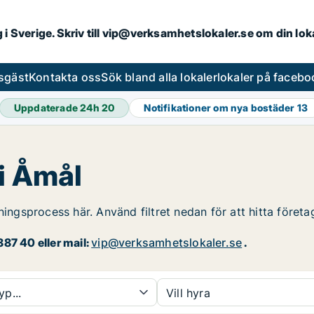
ng i Sverige. Skriv till vip@verksamhetslokaler.se om din lo
esgäst
Kontakta oss
Sök bland alla lokaler
lokaler på facebo
Uppdaterade 24h
20
Notifikationer om nya bostäder
13
 i Åmål
ningsprocess här. Använd filtret nedan för att hitta företa
87 40 eller mail:
vip@verksamhetslokaler.se
.
yp...
Vill hyra