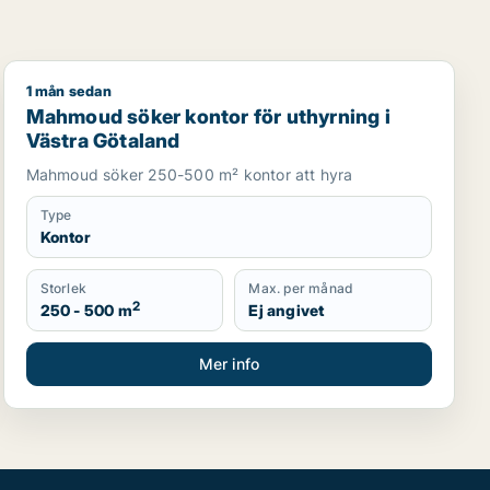
1 mån sedan
Mahmoud söker kontor för uthyrning i Västra Götalan
Mahmoud söker kontor för uthyrning i
Västra Götaland
Mahmoud söker 250-500 m² kontor att hyra
Type
Kontor
Storlek
Max. per månad
2
250 - 500 m
Ej angivet
Mer info