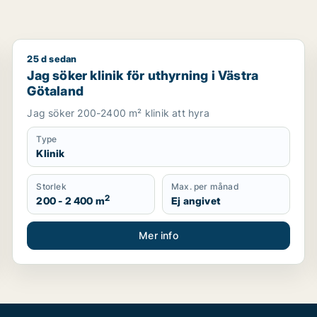
25 d sedan
om för uthyrning i Västra Götaland
Jag söker klinik för uthyrning i Västra Götaland
Jag söker klinik för uthyrning i Västra
Götaland
Jag söker 200-2400 m² klinik att hyra
Type
Klinik
Storlek
Max. per månad
2
200 - 2 400 m
Ej angivet
Mer info