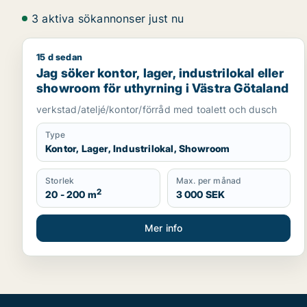
3 aktiva sökannonser just nu
15 d sedan
Jag söker kontor, lager, industrilokal eller showro
Jag söker kontor, lager, industrilokal eller
showroom för uthyrning i Västra Götaland
verkstad/ateljé/kontor/förråd med toalett och dusch
Type
Kontor, Lager, Industrilokal, Showroom
Storlek
Max. per månad
2
20 - 200 m
3 000 SEK
Mer info