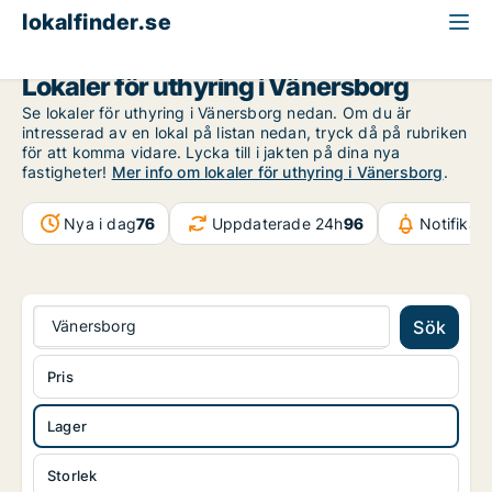
lokalfinder.se
Lager att hyra
Västra Götaland
Vänersborg
Lokaler för uthyring i Vänersborg
Se lokaler för uthyring i Vänersborg nedan. Om du är
intresserad av en lokal på listan nedan, tryck då på rubriken
för att komma vidare. Lycka till i jakten på dina nya
fastigheter!
Mer info om lokaler för uthyring i Vänersborg
.
Nya i dag
76
Uppdaterade 24h
96
Notifikat
Vänersborg
Sök
Pris
Lager
Storlek