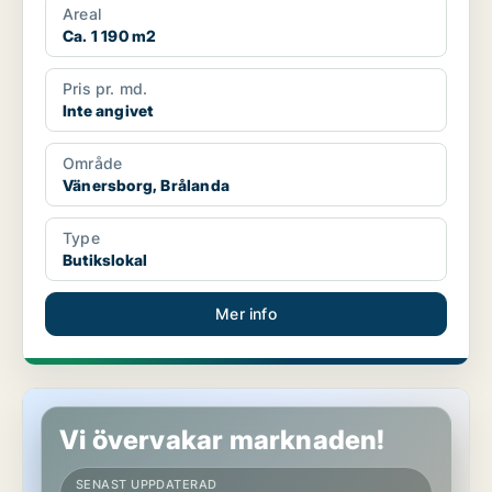
Areal
Ca. 1 190 m2
Pris pr. md.
Inte angivet
Område
Vänersborg, Brålanda
Type
Butikslokal
Mer info
Lager i Vänersborg
Vi övervakar marknaden!
SENAST UPPDATERAD