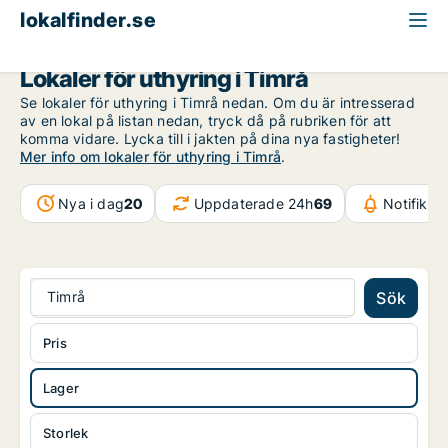
lokalfinder.se
Lager att hyra
Västernorrland
Timrå
Lokaler för uthyring i Timrå
Se lokaler för uthyring i Timrå nedan. Om du är intresserad
av en lokal på listan nedan, tryck då på rubriken för att
komma vidare. Lycka till i jakten på dina nya fastigheter!
Mer info om lokaler för uthyring i Timrå
.
Nya i dag
20
Uppdaterade 24h
69
Notifikat
Timrå
Sök
Pris
Lager
Storlek