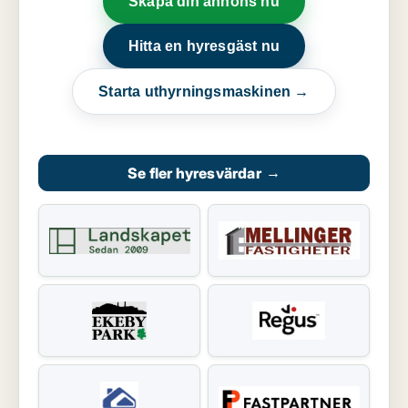
Skapa din annons nu
Hitta en hyresgäst nu
Starta uthyrningsmaskinen →
Se fler hyresvärdar
→