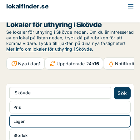
lokalfinder.se
Lager att hyra
Västra Götaland
Skövde
Lokaler för uthyring i Skövde
Se lokaler för uthyring i Skövde nedan. Om du är intresserad
av en lokal på listan nedan, tryck då på rubriken för att
komma vidare. Lycka till i jakten på dina nya fastigheter!
Mer info om lokaler för uthyring i Skövde
.
Nya i dag
1
Uppdaterade 24h
16
Notifikatio
Skövde
Sök
Pris
Lager
Storlek