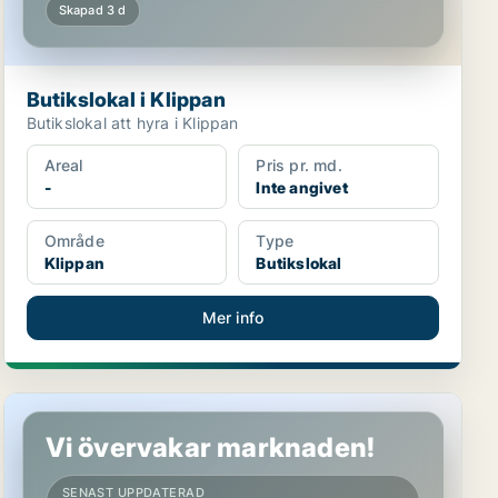
Skapad 3 d
Butikslokal i Klippan
Butikslokal att hyra i Klippan
Areal
Pris pr. md.
-
Inte angivet
Område
Type
Klippan
Butikslokal
Mer info
Lager i Klippan
Vi övervakar marknaden!
SENAST UPPDATERAD