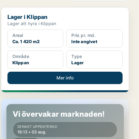
Lager i Klippan
Lager i Klippan
Lager att hyra i Klippan
Areal
Pris pr. md.
Ca. 1 420 m2
Inte angivet
Område
Type
Klippan
Lager
Mer info
Butikslokal i Klippan
Vi övervakar marknaden!
SENAST UPPDATERAD
16:13 • 03 aug.