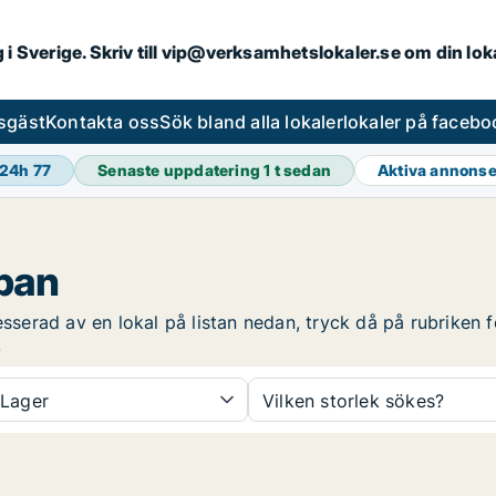
ng i Sverige. Skriv till vip@verksamhetslokaler.se om din lo
esgäst
Kontakta oss
Sök bland alla lokaler
lokaler på facebo
 24h
77
Senaste uppdatering
1 t sedan
Aktiva annons
ppan
esserad av en lokal på listan nedan, tryck då på rubriken f
.
Lager
Vilken storlek sökes?