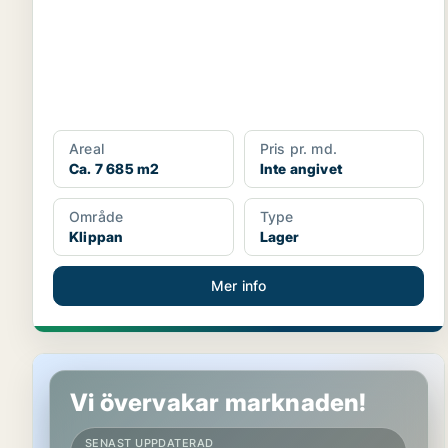
Areal
Pris pr. md.
Ca. 7 685 m2
Inte angivet
Område
Type
Klippan
Lager
Mer info
Lager i Klippan
Vi övervakar marknaden!
SENAST UPPDATERAD