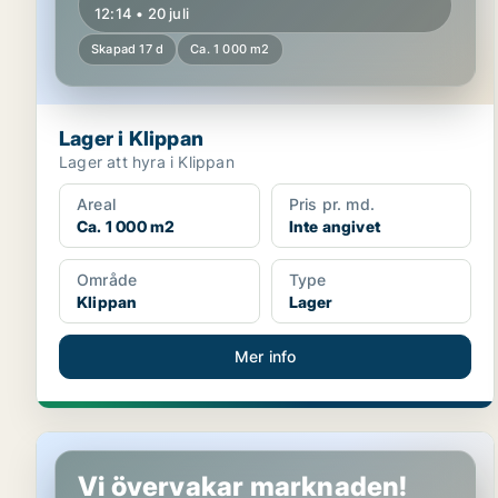
12:14 • 20 juli
Skapad 17 d
Ca. 1 000 m2
Lager i Klippan
Lager att hyra i Klippan
Areal
Pris pr. md.
Ca. 1 000 m2
Inte angivet
Område
Type
Klippan
Lager
Mer info
Lager i Klippan
Vi övervakar marknaden!