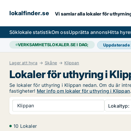
lokalfinder.se
Vi samlar alla lokaler för uthyrni
Sök
lokale statistik
Om oss
Upprätta annons
Hitta hyr
VERKSAMHETSLOKALER.SE I DAG;
Uppdaterade
Lager att hyra
Skåne
Klippan
Lokaler för uthyring i Kli
Se lokaler för uthyring i Klippan nedan. Om du är intr
fastigheter!
Mer info om lokaler för uthyring i Klippan
Klippan
Lokaltyp:
10 Lokaler