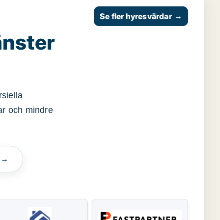
Se fler hyresvärdar
→
änster
siella
gar och mindre
n →