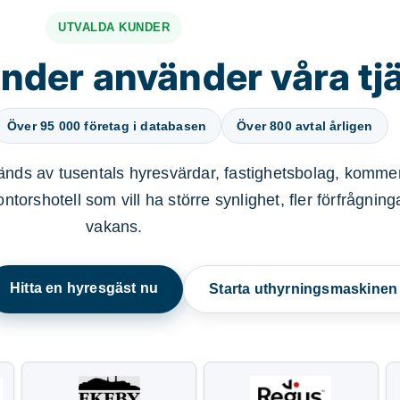
UTVALDA KUNDER
nder använder våra tj
Över 95 000 företag i databasen
Över 800 avtal årligen
nds av tusentals hyresvärdar, fastighetsbolag, kommer
ntorshotell som vill ha större synlighet, fler förfrågnin
vakans.
Hitta en hyresgäst nu
Starta uthyrningsmaskine