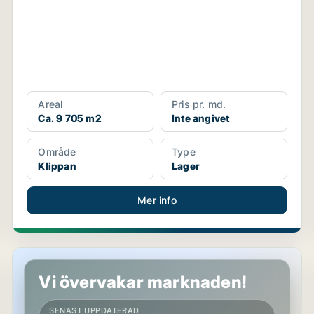
Areal
Pris pr. md.
Ca. 9 705 m2
Inte angivet
Område
Type
Klippan
Lager
Mer info
Lager i Klippan
Vi övervakar marknaden!
SENAST UPPDATERAD