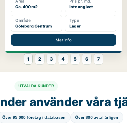
Areal
Pris pr. md.
Ca. 400 m2
Inte angivet
Område
Type
Göteborg Centrum
Lager
Mer info
1
2
3
4
5
6
7
UTVALDA KUNDER
nder använder våra tj
Över 95 000 företag i databasen
Över 800 avtal årligen