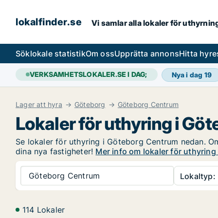
lokalfinder.se
Vi samlar alla lokaler för uthyrni
Sök
lokale statistik
Om oss
Upprätta annons
Hitta hyr
VERKSAMHETSLOKALER.SE I DAG;
Nya i dag
19
Lager att hyra
Göteborg
Göteborg Centrum
Lokaler för uthyring i G
Se lokaler för uthyring i Göteborg Centrum nedan. Om 
dina nya fastigheter!
Mer info om lokaler för uthyrin
Göteborg Centrum
Lokaltyp:
114 Lokaler