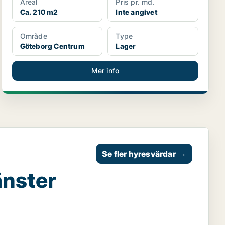
Areal
Pris pr. md.
Ca. 210 m2
Inte angivet
Område
Type
Göteborg Centrum
Lager
Mer info
Se fler hyresvärdar
→
änster