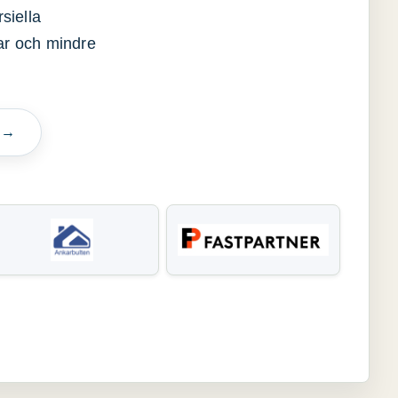
siella
gar och mindre
n →