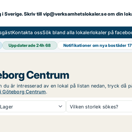
ng i Sverige. Skriv till vip@verksamhetslokaler.se om din lo
esgäst
Kontakta oss
Sök bland alla lokaler
lokaler på facebo
Uppdaterade 24h
68
Notifikationer om nya bostäder
17
öteborg Centrum
du är intresserad av en lokal på listan nedan, tryck då på
g i Göteborg Centrum
.
Lager
Vilken storlek sökes?