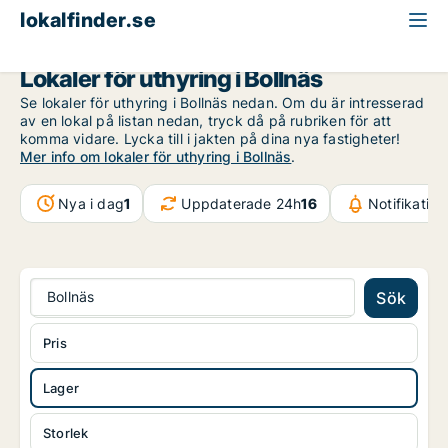
lokalfinder.se
Lager att hyra
Gävleborg
Bollnäs
Lokaler för uthyring i Bollnäs
Se lokaler för uthyring i Bollnäs nedan. Om du är intresserad
av en lokal på listan nedan, tryck då på rubriken för att
komma vidare. Lycka till i jakten på dina nya fastigheter!
Mer info om lokaler för uthyring i Bollnäs
.
Nya i dag
1
Uppdaterade 24h
16
Notifikatio
Bollnäs
Sök
Pris
Lager
Storlek