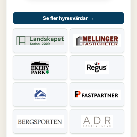
Se fler hyresvärdar
→