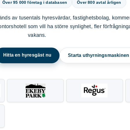
Över 95 000 företag i databasen
Över 800 avtal årligen
nds av tusentals hyresvärdar, fastighetsbolag, kommer
ntorshotell som vill ha större synlighet, fler förfrågnin
vakans.
Hitta en hyresgäst nu
Starta uthyrningsmaskine