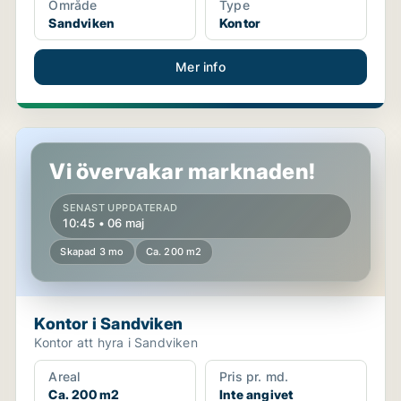
Område
Type
Sandviken
Kontor
Mer info
Kontor i Sandviken
Vi övervakar marknaden!
SENAST UPPDATERAD
10:45 • 06 maj
Skapad 3 mo
Ca. 200 m2
Kontor i Sandviken
Kontor att hyra i Sandviken
Areal
Pris pr. md.
Ca. 200 m2
Inte angivet