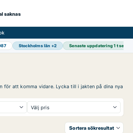
kal saknas
ok
987
Stockholms län
+
2
Senaste uppdatering
1 t sedan
n för att komma vidare. Lycka till i jakten på dina nya
Välj pris
Sortera sökresultat