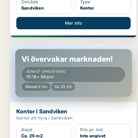
Område
Type
Sandviken
Kontor
Mer info
Kontor i Sandviken
Vi övervakar marknaden!
SENAST UPPDATERAD
15:18 • 08 juni
Skapad 2 mo
Ca. 25 m2
Kontor i Sandviken
Kontor att hyra i Sandviken
Areal
Pris pr. md.
Ca. 25 m2
Inte angivet