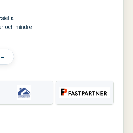
siella
gar och mindre
n →