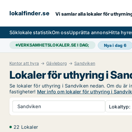
lokalfinder.se
Vi samlar alla lokaler för uthyrni
Sök
lokale statistik
Om oss
Upprätta annons
Hitta hyr
VERKSAMHETSLOKALER.SE I DAG;
Nya i dag
6
Kontor att hyra
Gävleborg
Sandviken
Lokaler för uthyring i Sa
Se lokaler för uthyring i Sandviken nedan. Om du är in
fastigheter!
Mer info om lokaler för uthyring i Sandvi
Sandviken
Lokaltyp:
22 Lokaler