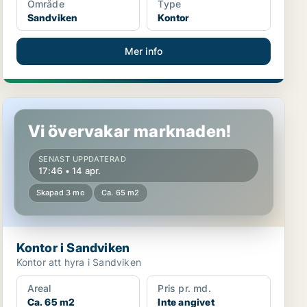
Område
Type
Sandviken
Kontor
Mer info
Kontor i Sandviken
Vi övervakar marknaden!
SENAST UPPDATERAD
17:46 • 14 apr.
Skapad 3 mo
Ca. 65 m2
Kontor i Sandviken
Kontor att hyra i Sandviken
Areal
Pris pr. md.
Ca. 65 m2
Inte angivet