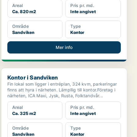
Areal
Pris pr. md.
Ca. 820 m2
Inte angivet
Område
Type
Sandviken
Kontor
Mer info
Kontor i Sandviken
Kontor i Sandviken
Fin lokal som ligger i entréplan, 324 kvm, parkeringar
finns att hyra i närheten. Lämpllig till kontor.Företag i
närheten, ICA Maxi, Jysk, Rusta, Folktandvår...
Areal
Pris pr. md.
Ca. 325 m2
Inte angivet
Område
Type
Sandviken
Kontor