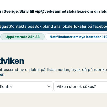
ng i Sverige. Skriv till vip@verksamhetslokaler.se om din lo
esgäst
Kontakta oss
Sök bland alla lokaler
lokaler på facebo
Uppdaterade 24h
33
Notifikationer om nya bostäder
11 
ndviken
tresserad av en lokal på listan nedan, tryck då på rubrike
ken
.
Kontor
Vilken storlek sökes?