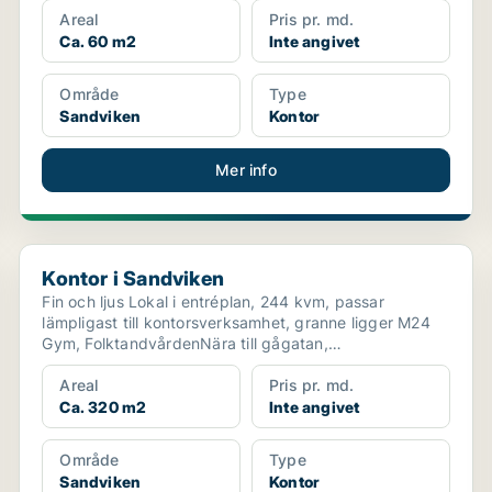
Areal
Pris pr. md.
Ca. 60 m2
Inte angivet
Område
Type
Sandviken
Kontor
Mer info
Kontor i Sandviken
Kontor i Sandviken
Fin och ljus Lokal i entréplan, 244 kvm, passar
lämpligast till kontorsverksamhet, granne ligger M24
Gym, FolktandvårdenNära till gågatan,
Hyttgatan.Parkerin...
Areal
Pris pr. md.
Ca. 320 m2
Inte angivet
Område
Type
Sandviken
Kontor