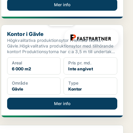
Mer info
PLATINA
Kontor i Gävle
Kontor i Gävle
Högkvalitativa produktionsytor i Hemsta Works i
Gävle.Högkvalitativa produktionsytor med tillhörande
kontor! Produktionsytorna har c:a 3,5 m till undertak
oc...
Areal
Pris pr. md.
6 000 m2
Inte angivet
Område
Type
Gävle
Kontor
Mer info