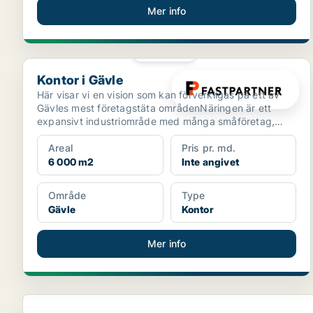
Mer info
PLATINA
Kontor i Gävle
Kontor i Gävle
Här visar vi en vision som kan förverkligas på ett av
Gävles mest företagstäta områdenNäringen är ett
expansivt industriområde med många småföretag,
men även...
Areal
Pris pr. md.
6 000 m2
Inte angivet
Område
Type
Gävle
Kontor
Mer info