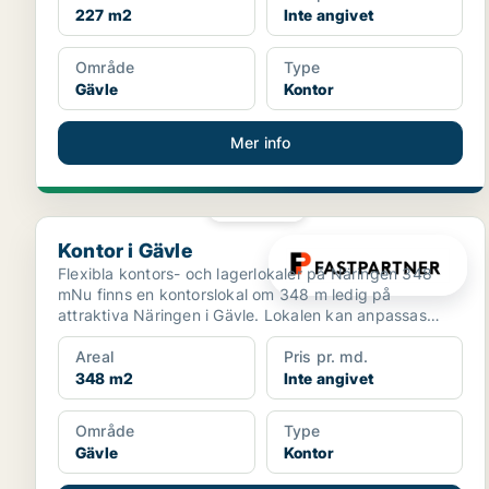
227 m2
Inte angivet
Område
Type
Gävle
Kontor
Mer info
PLATINA
Kontor i Gävle
Kontor i Gävle
Flexibla kontors- och lagerlokaler på Näringen 348
mNu finns en kontorslokal om 348 m ledig på
attraktiva Näringen i Gävle. Lokalen kan anpassas
efter dina b...
Areal
Pris pr. md.
348 m2
Inte angivet
Område
Type
Gävle
Kontor