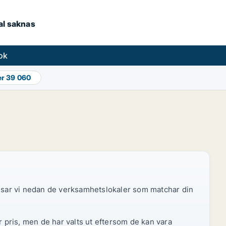
kal saknas
ok
er
39 060
 visar vi nedan de verksamhetslokaler som matchar din
r pris, men de har valts ut eftersom de kan vara