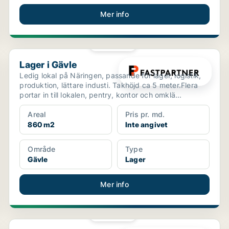
Mer info
PLATINA
Lager i Gävle
Lager i Gävle
Ledig lokal på Näringen, passande för lager, logistik,
produktion, lättare industi. Takhöjd ca 5 meter.Flera
portar in till lokalen, pentry, kontor och omklä...
Areal
Pris pr. md.
860 m2
Inte angivet
Område
Type
Gävle
Lager
Mer info
PLATINA
Kontor i Gävle