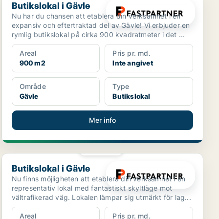
Butikslokal i Gävle
Nu har du chansen att etablera din verksamhet i en
expansiv och eftertraktad del av Gävle! Vi erbjuder en
rymlig butikslokal på cirka 900 kvadratmeter i det ...
Areal
Pris pr. md.
900 m2
Inte angivet
Område
Type
Gävle
Butikslokal
Mer info
PLATINA
Butikslokal i Gävle
Butikslokal i Gävle
Nu finns möjligheten att etablera din verksamhet i en
representativ lokal med fantastiskt skyltläge mot
vältrafikerad väg. Lokalen lämpar sig utmärkt för lag...
Areal
Pris pr. md.