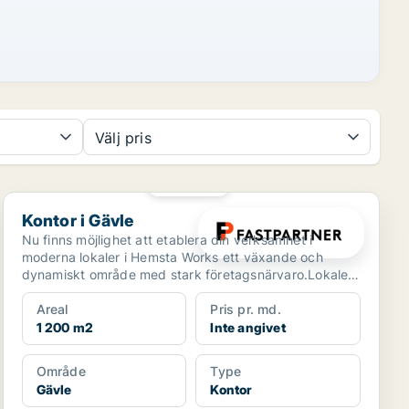
Välj pris
PLATINA
Kontor i Gävle
Kontor i Gävle
Nu finns möjlighet att etablera din verksamhet i
moderna lokaler i Hemsta Works ett växande och
dynamiskt område med stark företagsnärvaro.Lokalen
erbjuder e...
Areal
Pris pr. md.
1 200 m2
Inte angivet
Område
Type
Gävle
Kontor