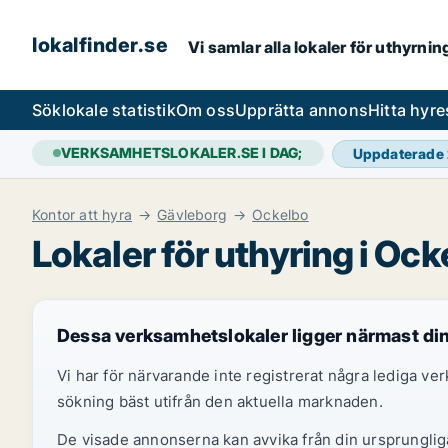
lokalfinder.se
Vi samlar alla lokaler för uthyrni
Sök
lokale statistik
Om oss
Upprätta annons
Hitta hyr
VERKSAMHETSLOKALER.SE I DAG;
Uppdaterade
Kontor att hyra
Gävleborg
Ockelbo
Lokaler för uthyring i Ock
Dessa verksamhetslokaler ligger närmast di
Vi har för närvarande inte registrerat några lediga v
sökning bäst utifrån den aktuella marknaden.
De visade annonserna kan avvika från din ursprungliga 