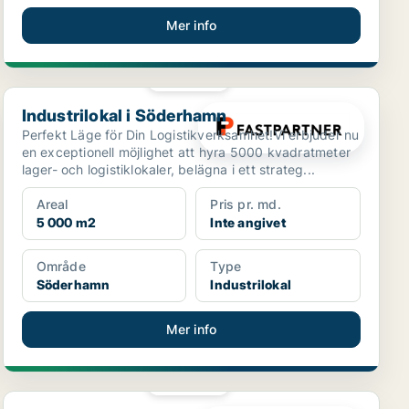
Mer info
PLATINA
Industrilokal i Söderhamn
Industrilokal i Söderhamn
Perfekt Läge för Din Logistikverksamhet!Vi erbjuder nu
en exceptionell möjlighet att hyra 5000 kvadratmeter
lager- och logistiklokaler, belägna i ett strateg...
Areal
Pris pr. md.
5 000 m2
Inte angivet
Område
Type
Söderhamn
Industrilokal
Mer info
PLATINA
Butikslokal i Gävle