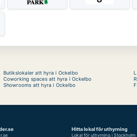
Butikslokaler att hyra i Ockelbo
L
Coworking spaces att hyra i Ockelbo
R
Showrooms att hyra i Ockelbo
F
der.se
Hitta lokal för uthyrning
r.se
Lokal för uthyrning i Stockholm