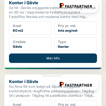
Kontor i Gävle
Se hit- Gävles snyggaste kontorshybrid! Häng med på
en 3D-tur i toppmoderna Fastoffice!Upptäck
Fastoffice flexibla och moderna kontor med hög
standard! Välj ...
Areal
Pris pr. md.
60 m2
Inte angivet
Område
Type
Gävle
Kontor
Mer info
PLATINA
Kontor i Gävle
Kontor i Gävle
Nu finns 99 kvm ledigt på Gävles snyggaste
kontorshybrid.-Avgiftsfria parkeringsplatser– Tillgång
till cykelpool– Tillgång till padelbana utomhus– Tillgång
t...
Areal
Pris pr. md.