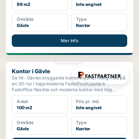
99 m2
Inte angivet
Område
Type
Gävle
Kontor
Mer info
PLATINA
Kontor i Gävle
Kontor i Gävle
Se hit- Gävles snyggaste kontorshybrid! Häng med på
en 3D-tur i toppmoderna Fastoffice!Upptäck
Fastoffice flexibla och moderna kontor med hög
standard! Välj ...
Areal
Pris pr. md.
100 m2
Inte angivet
Område
Type
Gävle
Kontor