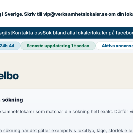
ng i Sverige. Skriv till vip@verksamhetslokaler.se om din lo
esgäst
Kontakta oss
Sök bland alla lokaler
lokaler på facebo
 24h
44
Senaste uppdatering
1 t sedan
Aktiva annons
elbo
n sökning
erksamhetslokaler som matchar din sökning helt exakt. Därför
sökning när det gäller exempelvis lokaltyp, läge, storlek elle