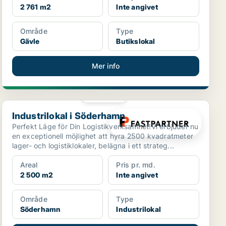
2 761 m2
Inte angivet
Område
Type
Gävle
Butikslokal
Mer info
PLATINA
Industrilokal i Söderhamn
Industrilokal i Söderhamn
Perfekt Läge för Din Logistikverksamhet!Vi erbjuder nu
en exceptionell möjlighet att hyra 2500 kvadratmeter
lager- och logistiklokaler, belägna i ett strateg...
Areal
Pris pr. md.
2 500 m2
Inte angivet
Område
Type
Söderhamn
Industrilokal