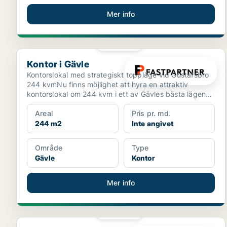
Mer info
PLATINA
Kontor i Gävle
Kontor i Gävle
Kontorslokal med strategiskt toppläge vid Gustafsbro
244 kvmNu finns möjlighet att hyra en attraktiv
kontorslokal om 244 kvm i ett av Gävles bästa lägen
vid ...
Areal
Pris pr. md.
244 m2
Inte angivet
Område
Type
Gävle
Kontor
Mer info
PLATINA
Kontor i Gävle