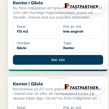
Kontor i Gävle
Nu finns möjligheten att hyra ett trevligt kontor om 113
kvm i det charmiga magasinsområdet, precis vid
Gavleån. Granne med nya populära stadsdelen
Godisfabr...
Areal
Pris pr. md.
113 m2
Inte angivet
Område
Type
Gävle
Kontor
Mer info
PLATINA
Kontor i Gävle
Kontor i Gävle
Kontorslokal på 227 kvm granne med Centralstationen
i Gävle!Letar du efter ett representativt kontor på
absolut bästa läge i Gävle? Nu finns möjligheten att ...
Areal
Pris pr. md.