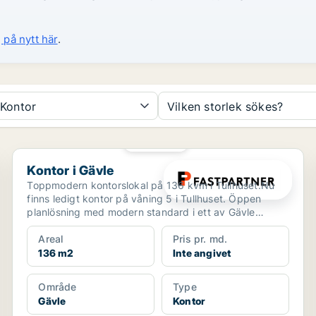
 på nytt här
.
Kontor
Vilken storlek sökes?
PLATINA
Kontor i Gävle
Kontor i Gävle
Toppmodern kontorslokal på 136 kvm i Tullhuset.Nu
finns ledigt kontor på våning 5 i Tullhuset. Öppen
planlösning med modern standard i ett av Gävle
finaste h...
Areal
Pris pr. md.
136 m2
Inte angivet
Område
Type
Gävle
Kontor