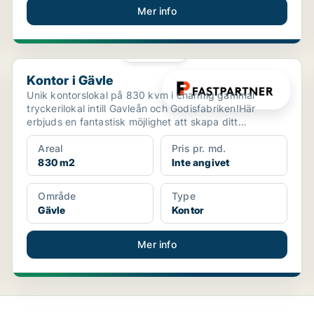
Mer info
PLATINA
Kontor i Gävle
Kontor i Gävle
Unik kontorslokal på 830 kvm i charmig gammal
tryckerilokal intill Gavleån och Godisfabriken!Här
erbjuds en fantastisk möjlighet att skapa ditt
drömkontor i ...
Areal
Pris pr. md.
830 m2
Inte angivet
Område
Type
Gävle
Kontor
Mer info