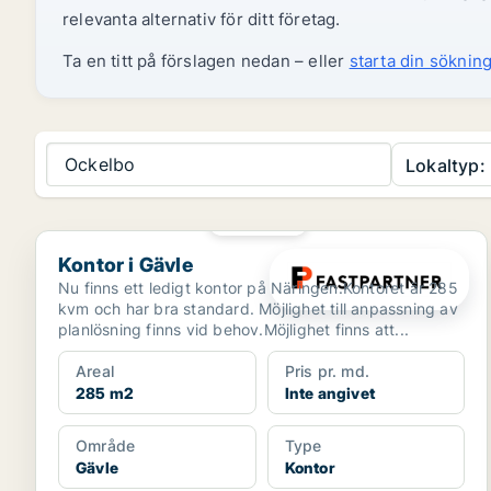
relevanta alternativ för ditt företag.
Ta en titt på förslagen nedan – eller
starta din sökning
Ockelbo
Lokaltyp:
PLATINA
Kontor i Gävle
Kontor i Gävle
Nu finns ett ledigt kontor på Näringen.Kontoret är 285
kvm och har bra standard. Möjlighet till anpassning av
planlösning finns vid behov.Möjlighet finns att...
Areal
Pris pr. md.
285 m2
Inte angivet
Område
Type
Gävle
Kontor