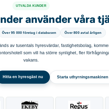
UTVALDA KUNDER
nder använder våra tj
Över 95 000 företag i databasen
Över 800 avtal årligen
nds av tusentals hyresvärdar, fastighetsbolag, kommer
ntorshotell som vill ha större synlighet, fler förfrågnin
vakans.
Hitta en hyresgäst nu
Starta uthyrningsmaskine