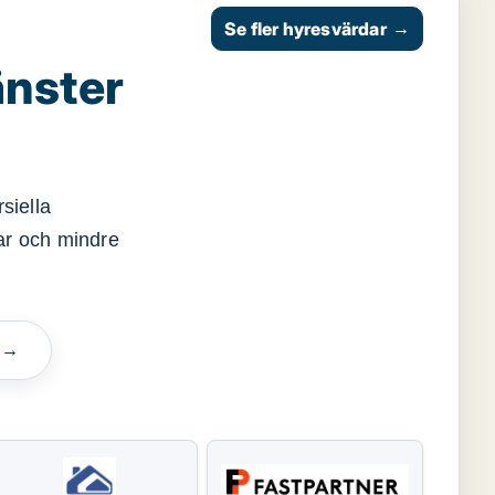
Se fler hyresvärdar
→
änster
siella
gar och mindre
n →