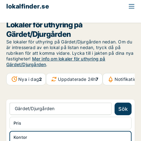
lokalfinder.se
Kontor att hyra
Stockholm
Gärdet/Djurgården
Lokaler för uthyring på
Gärdet/Djurgården
Se lokaler för uthyring på Gärdet/Djurgården nedan. Om du
är intresserad av en lokal på listan nedan, tryck då på
rubriken för att komma vidare. Lycka till i jakten på dina nya
fastigheter!
Mer info om lokaler för uthyring på
Gärdet/Djurgården
.
Nya i dag
2
Uppdaterade 24h
7
Notifikation
Gärdet/Djurgården
Sök
Pris
Kontor