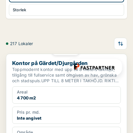
Storlek
217 Lokaler
PLATINA
Kontor på Gärdet/Djurgården
Kontor på Gärdet/Djurgården
Toppmodernt kontor med upp till 8 meters takhöjd,
tillgång till fullservice samt omgiven av hav, grönska
och stadspuls.UPP TILL 8 METER I TAKHÖJD. RIKTIG
WOW...
Areal
4 700 m2
Pris pr. md.
Inte angivet
Område