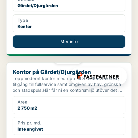
Gärdet/Djurgården
Type
Kontor
Mer info
PLATINA
Kontor på Gärdet/Djurgården
Kontor på Gärdet/Djurgården
Toppmodernt kontor med upp till 8 meters takhöjd,
tillgång till fullservice samt omgiven av hav, grönska
och stadspuls.Här får ni en kontorsmiljö utöver det ...
Areal
2 750 m2
Pris pr. md.
Inte angivet