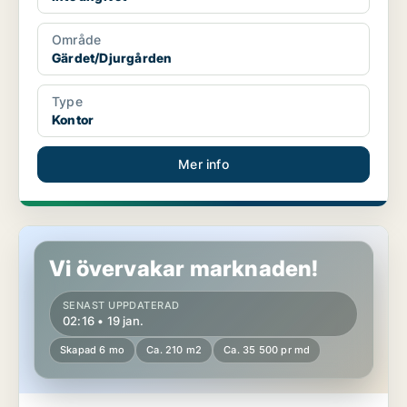
Område
Gärdet/Djurgården
Type
Kontor
Mer info
Kontor på Gärdet/Djurgården
Vi övervakar marknaden!
SENAST UPPDATERAD
02:16 • 19 jan.
Skapad 6 mo
Ca. 210 m2
Ca. 35 500 pr md