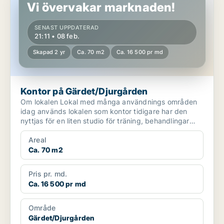
Vi övervakar marknaden!
SENAST UPPDATERAD
21:11 • 08 feb.
Skapad 2 yr
Ca. 70 m2
Ca. 16 500 pr md
Kontor på Gärdet/Djurgården
Om lokalen Lokal med många användnings områden
idag används lokalen som kontor tidigare har den
nyttjas för en liten studio för träning, behandlingar
oc...
Areal
Ca. 70 m2
Pris pr. md.
Ca. 16 500 pr md
Område
Gärdet/Djurgården