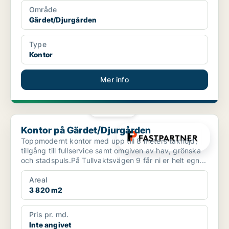
Område
Gärdet/Djurgården
Type
Kontor
Mer info
PLATINA
Kontor på Gärdet/Djurgården
Kontor på Gärdet/Djurgården
Toppmodernt kontor med upp till 8 meters takhöjd,
tillgång till fullservice samt omgiven av hav, grönska
och stadspuls.På Tullvaktsvägen 9 får ni er helt egn...
Areal
3 820 m2
Pris pr. md.
Inte angivet