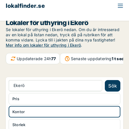
lokalfinder.se
Kontor att hyra
Stockholms län
Ekerö
Lokaler för uthyring i Ekerö
Se lokaler för uthyring i Ekerö nedan. Om du är intresserad
av en lokal på listan nedan, tryck då på rubriken för att
komma vidare. Lycka till i jakten på dina nya fastigheter!
Mer info om lokaler för uthyring i Ekerö
.
Uppdaterade 24h
77
Senaste uppdatering
1 t seda
Ekerö
Sök
Pris
Kontor
Storlek