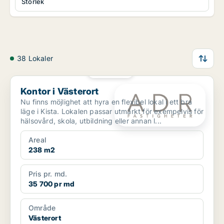
Storlek
38 Lokaler
PLATINA
Kontor i Västerort
Kontor i Västerort
Nu finns möjlighet att hyra en flexibel lokal i ett bra
läge i Kista. Lokalen passar utmärkt för exempelvis för
hälsovård, skola, utbildning eller annan l...
Areal
238 m2
Pris pr. md.
35 700 pr md
Område
Västerort