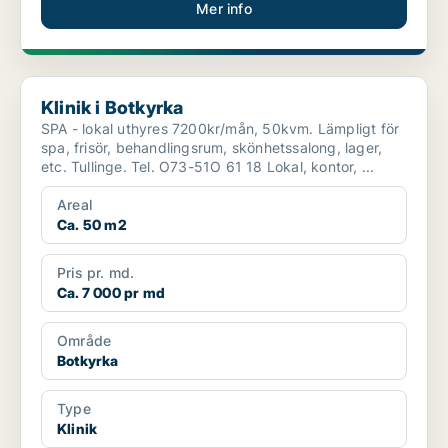
Mer info
Klinik i Botkyrka
Klinik i Botkyrka
SPA - lokal uthyres 7200kr/mån, 50kvm. Lämpligt för
spa, frisör, behandlingsrum, skönhetssalong, lager,
etc. Tullinge. Tel. O73-51O 61 18 Lokal, kontor, ...
Areal
Ca. 50 m2
Pris pr. md.
Ca. 7 000 pr md
Område
Botkyrka
Type
Klinik