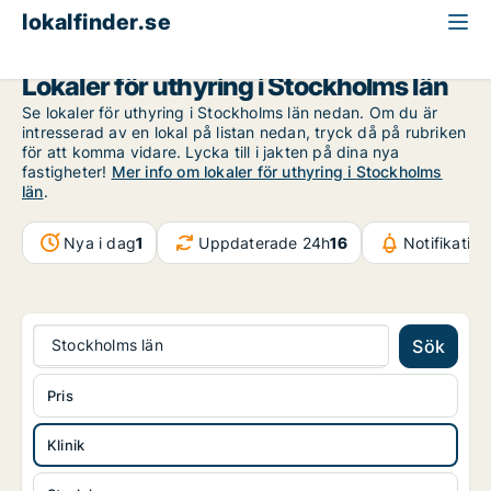
lokalfinder.se
Klinik att hyra
Stockholms län
Lokaler för uthyring i Stockholms län
Se lokaler för uthyring i Stockholms län nedan. Om du är
intresserad av en lokal på listan nedan, tryck då på rubriken
för att komma vidare. Lycka till i jakten på dina nya
fastigheter!
Mer info om lokaler för uthyring i Stockholms
län
.
Nya i dag
1
Uppdaterade 24h
16
Notifikatio
Stockholms län
Sök
Pris
Klinik