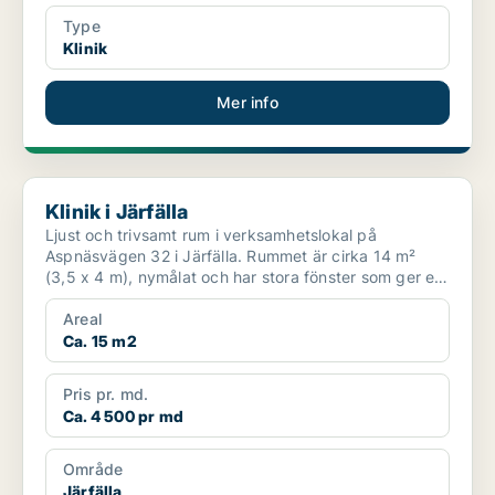
Type
Klinik
Mer info
Klinik i Järfälla
Klinik i Järfälla
Ljust och trivsamt rum i verksamhetslokal på
Aspnäsvägen 32 i Järfälla. Rummet är cirka 14 m²
(3,5 x 4 m), nymålat och har stora fönster som ger ett
fint lju...
Areal
Ca. 15 m2
Pris pr. md.
Ca. 4 500 pr md
Område
Järfälla