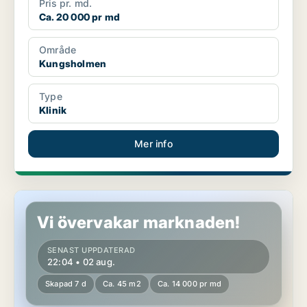
Pris pr. md.
Ca. 20 000 pr md
Område
Kungsholmen
Type
Klinik
Mer info
Butikslokal i Västerort
Vi övervakar marknaden!
SENAST UPPDATERAD
22:04 • 02 aug.
Skapad 7 d
Ca. 45 m2
Ca. 14 000 pr md