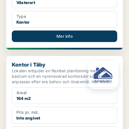
Västerort
Type
Kontor
Mer info
Kontor i Täby
Kontor i Täby
Lokalen erbjuder en flexibel planlösning med kök,
badrum och en nyrenoverad kontorsdel som kan
anpassas efter era behov och önskemål. Här finns
goda möjlighe...
Areal
164 m2
Pris pr. md.
Inte angivet