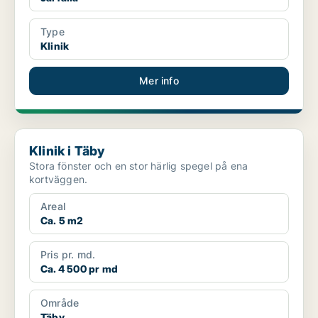
Type
Klinik
Mer info
Klinik i Täby
Klinik i Täby
Stora fönster och en stor härlig spegel på ena
kortväggen.
Areal
Ca. 5 m2
Pris pr. md.
Ca. 4 500 pr md
Område
Täby