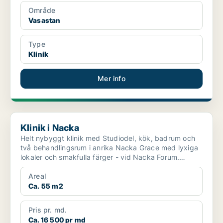
Område
Vasastan
Type
Klinik
Mer info
Klinik i Nacka
Klinik i Nacka
Helt nybyggt klinik med Studiodel, kök, badrum och
två behandlingsrum i anrika Nacka Grace med lyxiga
lokaler och smakfulla färger - vid Nacka Forum.
Komplet...
Areal
Ca. 55 m2
Pris pr. md.
Ca. 16 500 pr md