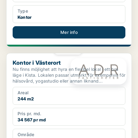
Type
Kontor
Mer info
PLATINA
Kontor i Västerort
Kontor i Västerort
Nu finns möjlighet att hyra en flexibel lokal i ett bra
läge i Kista. Lokalen passar utmärkt för exempelvis för
hälsovård, yogastudio eller annan liknand...
Areal
244 m2
Pris pr. md.
34 567 pr md
Område