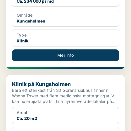
Ca. 234 000 pr md
Område
Kungsholmen
Type
Klinik
Mer info
Klinik på Kungsholmen
Klinik på Kungsholmen
Bara ett stenkast från S:t Görans sjukhus finner ni
Wonna Tower med flera medicinska mottagningar. Vi
kan nu erbjuda plats i fina nyrenoverade lokaler på
vån...
Areal
Ca. 20 m2