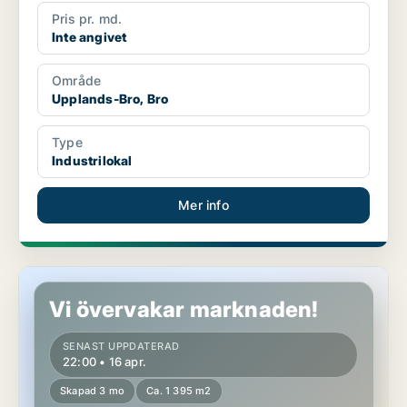
Pris pr. md.
Inte angivet
Område
Upplands-Bro, Bro
Type
Industrilokal
Mer info
Industrilokal i Upplands-Bro, Kungsängen
Vi övervakar marknaden!
SENAST UPPDATERAD
22:00 • 16 apr.
Skapad 3 mo
Ca. 1 395 m2