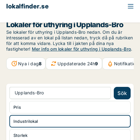
lokalfinder.se
Industrilokal att hyra
Stockholms län
Upplands-Bro
Lokaler för uthyring i Upplands-Bro
Se lokaler för uthyring i Upplands-Bro nedan. Om du är
intresserad av en lokal på listan nedan, tryck då på rubriken
för att komma vidare. Lycka till i jakten på dina nya
fastigheter!
Mer info om lokaler för uthyring i Upplands-Bro
.
Nya i dag
8
Uppdaterade 24h
9
Notifikatio
Upplands-Bro
Sök
Pris
Industrilokal
Storlek