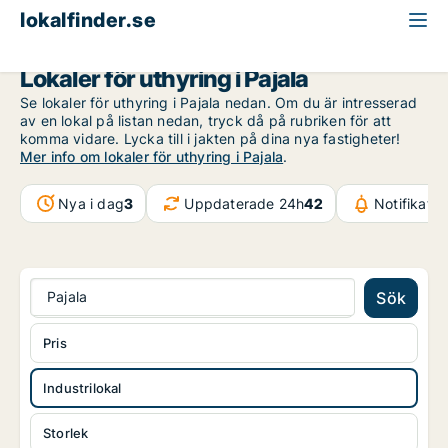
lokalfinder.se
Industrilokal att hyra
Norrbotten
Pajala
Lokaler för uthyring i Pajala
Se lokaler för uthyring i Pajala nedan. Om du är intresserad
av en lokal på listan nedan, tryck då på rubriken för att
komma vidare. Lycka till i jakten på dina nya fastigheter!
Mer info om lokaler för uthyring i Pajala
.
Nya i dag
3
Uppdaterade 24h
42
Notifikati
Pajala
Sök
Pris
Industrilokal
Storlek