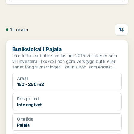
1 Lokaler
Butikslokal i Pajala
Butikslokal i Pajala
föredetta Ica butik som las ner 2015 vi söker er som
vill investera i [xxxxx] och göra verktygs butik eller
annat för gruvnärningen ¨kaunis iron¨som endast ...
Areal
150 - 250 m2
Pris pr. md.
Inte angivet
Område
Pajala