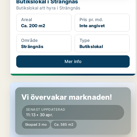
Butikslokal i Strängnäs
Butikslokal att hyra i Strängnäs
Areal
Pris pr. md.
Ca. 200 m2
Inte angivet
Område
Type
Strängnäs
Butikslokal
Mer info
Butikslokal i Strängnäs
Vi övervakar marknaden!
SENAST UPPDATERAD
11:13 • 30 apr.
Skapad 3 mo
Ca. 585 m2