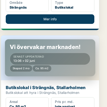
Område
Type
Strängnäs
Butikslokal
Mer info
Butikslokal i Strängnäs, Stallarholmen
Vi övervakar marknaden!
SENAST UPPDATERAD
13:06 • 02 juni
Skapad 2 mo
Ca. 95 m2
Butikslokal i Strängnäs, Stallarholmen
Butikslokal att hyra i Strängnäs, Stallarholmen
Areal
Pris pr. md.
Ca. 95 m2
Inte angivet