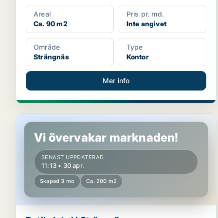
Areal
Pris pr. md.
Ca. 90 m2
Inte angivet
Område
Type
Strängnäs
Kontor
Mer info
Butikslokal i Strängnäs
Vi övervakar marknaden!
SENAST UPPDATERAD
11:13 • 30 apr.
Skapad 3 mo
Ca. 200 m2