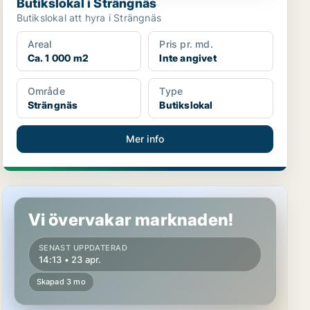
Butikslokal i Strängnäs
Butikslokal att hyra i Strängnäs
Areal
Pris pr. md.
Ca. 1 000 m2
Inte angivet
Område
Type
Strängnäs
Butikslokal
Mer info
Butikslokal i Strängnäs
Vi övervakar marknaden!
SENAST UPPDATERAD
14:13 • 23 apr.
Skapad 3 mo