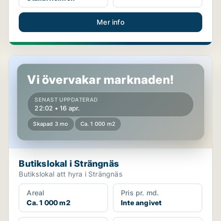
Mer info
Butikslokal i Strängnäs
Vi övervakar marknaden!
SENAST UPPDATERAD
22:02 • 16 apr.
Skapad 3 mo
Ca. 1 000 m2
Butikslokal i Strängnäs
Butikslokal att hyra i Strängnäs
Areal
Pris pr. md.
Ca. 1 000 m2
Inte angivet