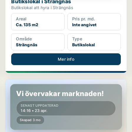
Butikslokal i Strängnäs
Butikslokal att hyra i Strängnäs
Areal
Pris pr. md.
Ca. 135 m2
Inte angivet
Område
Type
Strängnäs
Butikslokal
Mer info
Butikslokal i Strängnäs
Vi övervakar marknaden!
SENAST UPPDATERAD
14:16 • 23 apr.
Skapad 3 mo