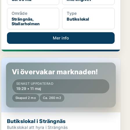
Område
Type
Strängnäs,
Butikslokal
Stallarholmen
Mer info
Butikslokal i Strängnäs
Vi övervakar marknaden!
SENAST UPPDATERAD
19:29 • 11 maj
Skapad 2 mo
Ca. 260 m2
Butikslokal i Strängnäs
Butikslokal att hyra i Strängnäs