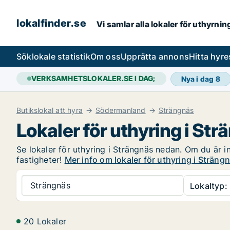
lokalfinder.se
Vi samlar alla lokaler för uthyrni
Sök
lokale statistik
Om oss
Upprätta annons
Hitta hyr
VERKSAMHETSLOKALER.SE I DAG;
Nya i dag
8
Butikslokal att hyra
Södermanland
Strängnäs
Lokaler för uthyring i St
Se lokaler för uthyring i Strängnäs nedan. Om du är in
fastigheter!
Mer info om lokaler för uthyring i Sträng
Strängnäs
Lokaltyp:
20 Lokaler