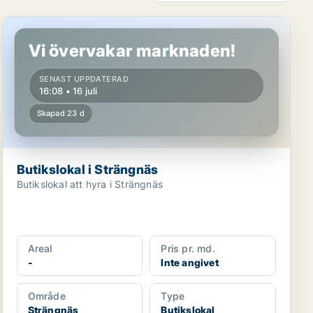
Butikslokal i Strängnäs
Vi övervakar marknaden!
SENAST UPPDATERAD
16:08 • 16 juli
Skapad 23 d
Butikslokal i Strängnäs
Butikslokal att hyra i Strängnäs
Areal
Pris pr. md.
-
Inte angivet
Område
Type
Strängnäs
Butikslokal