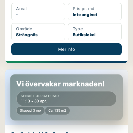
Areal
Pris pr. md.
-
Inte angivet
Område
Type
Strängnäs
Butikslokal
Mer info
Butikslokal i Strängnäs
Vi övervakar marknaden!
SENAST UPPDATERAD
11:13 • 30 apr.
Skapad 3 mo
Ca. 135 m2