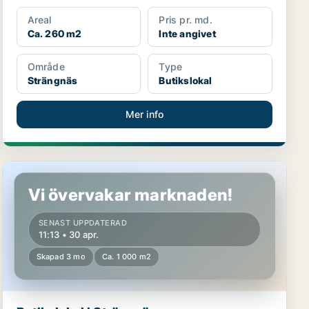
Areal
Pris pr. md.
Ca. 260 m2
Inte angivet
Område
Type
Strängnäs
Butikslokal
Mer info
Butikslokal i Strängnäs
Vi övervakar marknaden!
SENAST UPPDATERAD
11:13 • 30 apr.
Skapad 3 mo
Ca. 1 000 m2