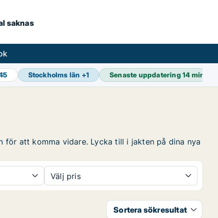
kal saknas
ok
845
Stockholms län
+
1
Senaste uppdatering
14 min se
 för att komma vidare. Lycka till i jakten på dina nya
Välj pris
Sortera sökresultat