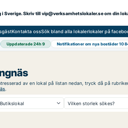
ng i Sverige. Skriv till vip@verksamhetslokaler.se om din lo
esgäst
Kontakta oss
Sök bland alla lokaler
lokaler på facebo
Uppdaterade 24h
9
Notifikationer om nya bostäder
10 
rängnäs
tresserad av en lokal på listan nedan, tryck då på rubriken
näs
.
Butikslokal
Vilken storlek sökes?