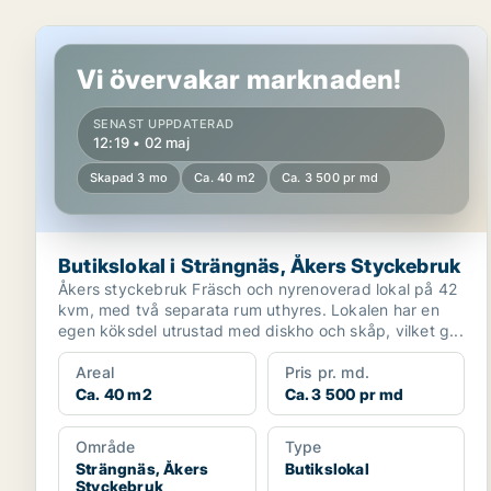
Butikslokal i Strängnäs, Åkers Styckebruk
Vi övervakar marknaden!
SENAST UPPDATERAD
12:19 • 02 maj
Skapad 3 mo
Ca. 40 m2
Ca. 3 500 pr md
Butikslokal i Strängnäs, Åkers Styckebruk
Åkers styckebruk Fräsch och nyrenoverad lokal på 42
kvm, med två separata rum uthyres. Lokalen har en
egen köksdel utrustad med diskho och skåp, vilket g...
Areal
Pris pr. md.
Ca. 40 m2
Ca. 3 500 pr md
Område
Type
Strängnäs, Åkers
Butikslokal
Styckebruk