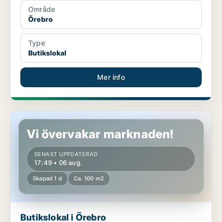
Område
Örebro
Type
Butikslokal
Mer info
Butikslokal i Örebro
Vi övervakar marknaden!
SENAST UPPDATERAD
17:49 • 06 aug.
Skapad 1 d
Ca. 100 m2
Butikslokal i Örebro