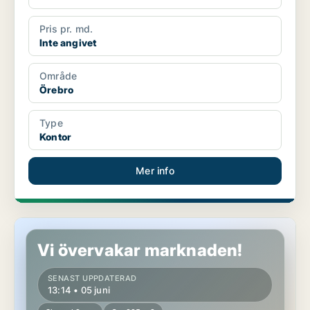
Pris pr. md.
Inte angivet
Område
Örebro
Type
Kontor
Mer info
Butikslokal i Örebro
Vi övervakar marknaden!
SENAST UPPDATERAD
13:14 • 05 juni