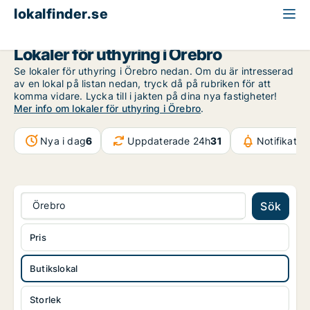
lokalfinder.se
Butikslokal att hyra
Örebro län
Örebro
Lokaler för uthyring i Örebro
Se lokaler för uthyring i Örebro nedan. Om du är intresserad
av en lokal på listan nedan, tryck då på rubriken för att
komma vidare. Lycka till i jakten på dina nya fastigheter!
Mer info om lokaler för uthyring i Örebro
.
Nya i dag
6
Uppdaterade 24h
31
Notifikatio
Örebro
Sök
Pris
Butikslokal
Storlek