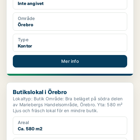
Inte angivet
Område
Örebro
Type
Kontor
Mer info
Butikslokal i Örebro
Butikslokal i Örebro
Lokaltyp: Butik Område: Bra beläget på södra delen
av Mariebergs Handelsområde, Örebro. Yta: 580 m²
Ljus och fräsch lokal för en mindre butik.
Areal
Ca. 580 m2