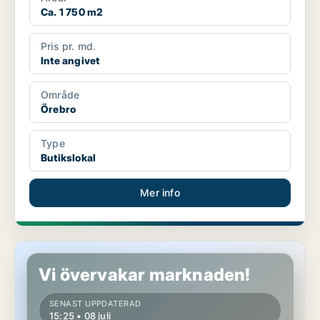
Ca. 1 750 m2
Pris pr. md.
Inte angivet
Område
Örebro
Type
Butikslokal
Mer info
Kontor i Örebro
Vi övervakar marknaden!
SENAST UPPDATERAD
15:25 • 08 juli