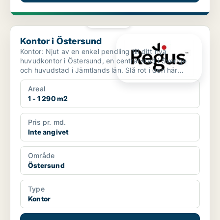
PLATINA
Kontor i Östersund
Kontor i Östersund
Kontor: Njut av en enkel pendling till ditt nya
huvudkontor i Östersund, en central stad i Sverige
och huvudstad i Jämtlands län. Slå rot i den här
staden so...
Areal
1 - 1 290 m2
Pris pr. md.
Inte angivet
Område
Östersund
Type
Kontor