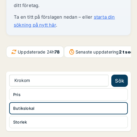
ditt företag.
Ta en titt på förslagen nedan – eller
starta din
sökning på nytt här
.
Uppdaterade 24h
78
Senaste uppdatering
2 t seda
Krokom
Sök
Pris
Butikslokal
Storlek