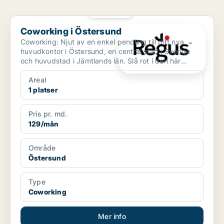
PLATINA
Coworking i Östersund
Coworking i Östersund
Coworking: Njut av en enkel pendling till ditt nya
huvudkontor i Östersund, en central stad i Sverige
och huvudstad i Jämtlands län. Slå rot i den här
staden...
Areal
1 platser
Pris pr. md.
129/mån
Område
Östersund
Type
Coworking
Mer info