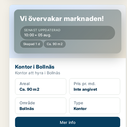
Kontor i Bollnäs
Vi övervakar marknaden!
SENAST UPPDATERAD
10:00 • 05 aug.
Skapad 1 d
Ca. 90 m2
Kontor i Bollnäs
Kontor att hyra i Bollnäs
Areal
Pris pr. md.
Ca. 90 m2
Inte angivet
Område
Type
Bollnäs
Kontor
Mer info