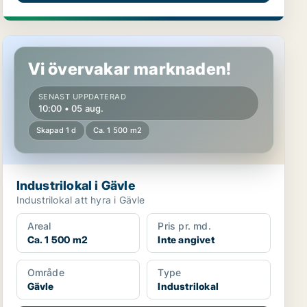
Industrilokal i Gävle
Vi övervakar marknaden!
SENAST UPPDATERAD
10:00 • 05 aug.
Skapad 1 d
Ca. 1 500 m2
Industrilokal i Gävle
Industrilokal att hyra i Gävle
Areal
Pris pr. md.
Ca. 1 500 m2
Inte angivet
Område
Type
Gävle
Industrilokal