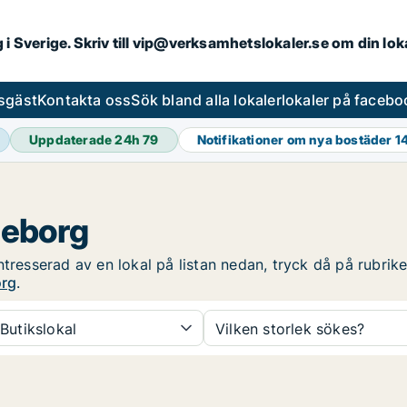
ng i Sverige. Skriv till vip@verksamhetslokaler.se om din lo
esgäst
Kontakta oss
Sök bland alla lokaler
lokaler på facebo
Uppdaterade 24h
79
Notifikationer om nya bostäder
1
vleborg
tresserad av en lokal på listan nedan, tryck då på rubrike
org
.
Butikslokal
Vilken storlek sökes?