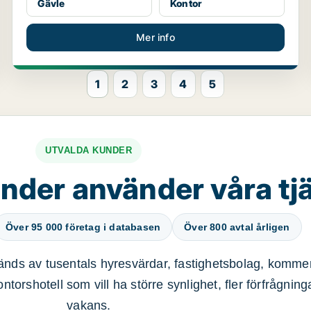
Gävle
Kontor
Mer info
1
2
3
4
5
UTVALDA KUNDER
nder använder våra tj
Över 95 000 företag i databasen
Över 800 avtal årligen
nds av tusentals hyresvärdar, fastighetsbolag, kommer
ntorshotell som vill ha större synlighet, fler förfrågnin
vakans.