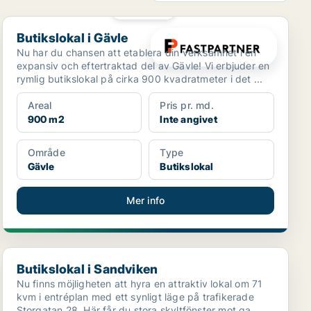
PLATINA
Butikslokal i Gävle
Butikslokal i Gävle
Nu har du chansen att etablera din verksamhet i en
expansiv och eftertraktad del av Gävle! Vi erbjuder en
rymlig butikslokal på cirka 900 kvadratmeter i det ...
Areal
Pris pr. md.
900 m2
Inte angivet
Område
Type
Gävle
Butikslokal
Mer info
Butikslokal i Sandviken
Butikslokal i Sandviken
Nu finns möjligheten att hyra en attraktiv lokal om 71
kvm i entréplan med ett synligt läge på trafikerade
Storgatan 28. Här får du stora skyltfönster mot ga...