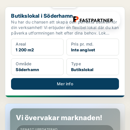
PLATINA
Butikslokal i Söderhamn
Butikslokal i Söderhamn
Nu har du chansen att skapa den perfekta butiken för
din verksamhet! Vi erbjuder en flexibel lokal där du kan
påverka utformningen helt efter dina behov. Lok...
Areal
Pris pr. md.
1 200 m2
Inte angivet
Område
Type
Söderhamn
Butikslokal
Mer info
Butikslokal i Hudiksvall
Vi övervakar marknaden!
SENAST UPPDATERAD