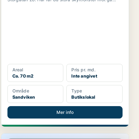
Areal
Pris pr. md.
Ca. 70 m2
Inte angivet
Område
Type
Sandviken
Butikslokal
Mer info
Industrilokal i Gävle