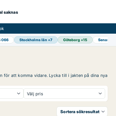
kal saknas
ok
4 066
Stockholms län
+
7
Göteborg
+
15
Senaste 
n för att komma vidare. Lycka till i jakten på dina nya
Välj pris
Sortera sökresultat