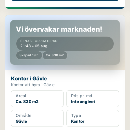
Kontor i Gävle
Vi övervakar marknaden!
SENAST UPPDATERAD
21:48 • 05 aug.
Skapad 19 h
Ca. 830 m2
Kontor i Gävle
Kontor att hyra i Gävle
Areal
Pris pr. md.
Ca. 830 m2
Inte angivet
Område
Type
Gävle
Kontor