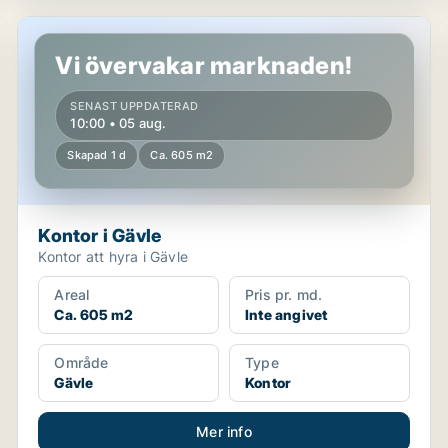
Kontor i Gävle
Vi övervakar marknaden!
SENAST UPPDATERAD
10:00 • 05 aug.
Skapad 1 d
Ca. 605 m2
Kontor i Gävle
Kontor att hyra i Gävle
Areal
Pris pr. md.
Ca. 605 m2
Inte angivet
Område
Type
Gävle
Kontor
Mer info