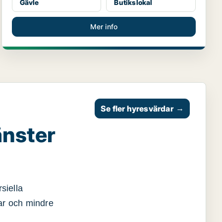
Gävle
Butikslokal
Mer info
Se fler hyresvärdar
→
änster
siella
gar och mindre