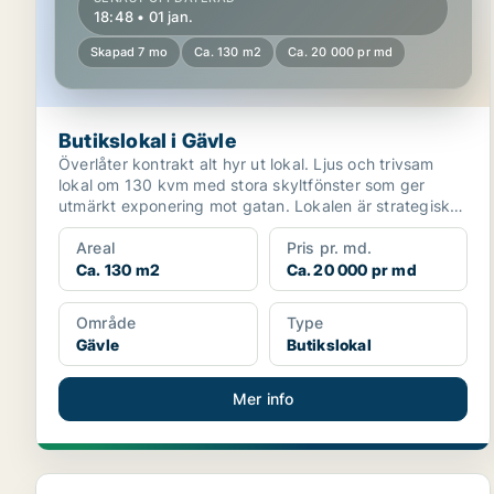
18:48 • 01 jan.
Skapad 7 mo
Ca. 130 m2
Ca. 20 000 pr md
Butikslokal i Gävle
Överlåter kontrakt alt hyr ut lokal. Ljus och trivsam
lokal om 130 kvm med stora skyltfönster som ger
utmärkt exponering mot gatan. Lokalen är strategiskt
be...
Areal
Pris pr. md.
Ca. 130 m2
Ca. 20 000 pr md
Område
Type
Gävle
Butikslokal
Mer info
Butikslokal i Sandviken