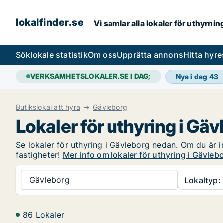
lokalfinder.se
Vi samlar alla lokaler för uthyrni
Sök
lokale statistik
Om oss
Upprätta annons
Hitta hyr
VERKSAMHETSLOKALER.SE I DAG;
Nya i dag
43
Butikslokal att hyra
Gävleborg
Lokaler för uthyring i Gä
Se lokaler för uthyring i Gävleborg nedan. Om du är in
fastigheter!
Mer info om lokaler för uthyring i Gävleb
Gävleborg
Lokaltyp:
86 Lokaler