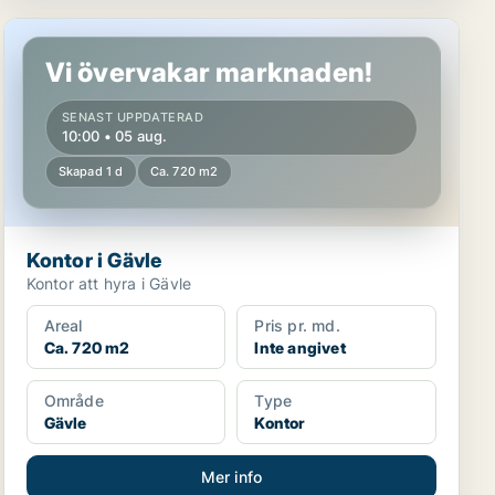
Kontor i Gävle
Vi övervakar marknaden!
SENAST UPPDATERAD
10:00 • 05 aug.
Skapad 1 d
Ca. 720 m2
Kontor i Gävle
Kontor att hyra i Gävle
Areal
Pris pr. md.
Ca. 720 m2
Inte angivet
Område
Type
Gävle
Kontor
Mer info