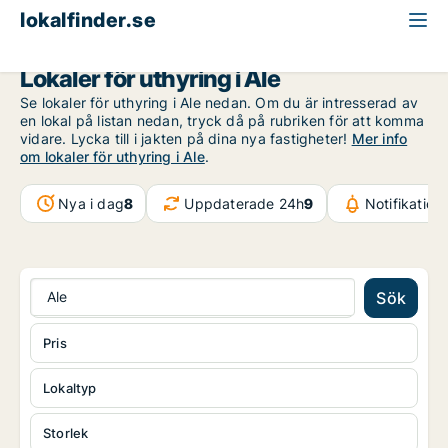
lokalfinder.se
Västra Götaland
Ale
Lokaler för uthyring i Ale
Se lokaler för uthyring i Ale nedan. Om du är intresserad av
en lokal på listan nedan, tryck då på rubriken för att komma
vidare. Lycka till i jakten på dina nya fastigheter!
Mer info
om lokaler för uthyring i Ale
.
Nya i dag
8
Uppdaterade 24h
9
Notifikatio
Ale
Sök
Pris
Lokaltyp
Storlek