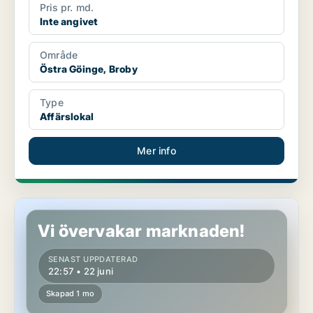
Pris pr. md.
Inte angivet
Område
Östra Göinge, Broby
Type
Affärslokal
Mer info
Lediga lokaler i Östra Göinge, Broby
Vi övervakar marknaden!
SENAST UPPDATERAD
22:57 • 22 juni
Skapad 1 mo