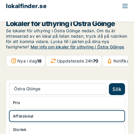
lokalfinder.se
Affärslokal att hyra
Skåne
Östra Göinge
Lokaler för uthyring i Östra Göinge
Se lokaler för uthyring i Östra Göinge nedan. Om du är
intresserad av en lokal på listan nedan, tryck då på rubriken
för att komma vidare. Lycka till i jakten på dina nya
fastigheter!
Mer info om lokaler för uthyring i Östra Göinge
.
Nya i dag
18
Uppdaterade 24h
70
Notifikat
Östra Göinge
Sök
Pris
Affärslokal
Storlek