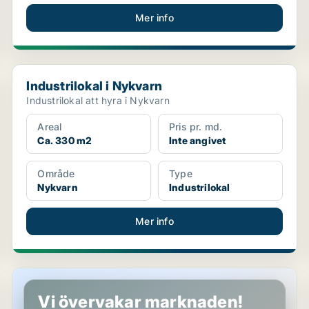
Mer info
Industrilokal i Nykvarn
Industrilokal i Nykvarn
Industrilokal att hyra i Nykvarn
Areal
Pris pr. md.
Ca. 330 m2
Inte angivet
Område
Type
Nykvarn
Industrilokal
Mer info
Butikslokal i Nykvarn
Vi övervakar marknaden!