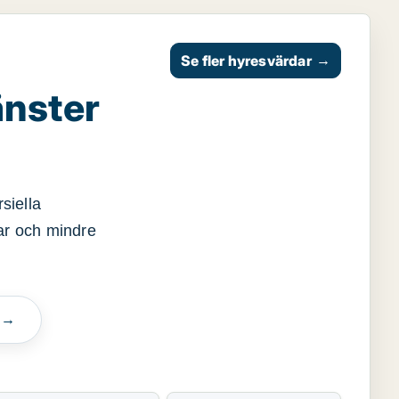
Se fler hyresvärdar
→
änster
siella
gar och mindre
n →