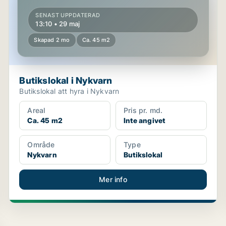
SENAST UPPDATERAD
13:10 • 29 maj
Skapad 2 mo
Ca. 45 m2
Butikslokal i Nykvarn
Butikslokal att hyra i Nykvarn
Areal
Pris pr. md.
Ca. 45 m2
Inte angivet
Område
Type
Nykvarn
Butikslokal
Mer info