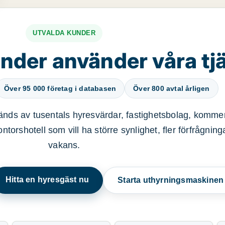
UTVALDA KUNDER
nder använder våra tj
Över 95 000 företag i databasen
Över 800 avtal årligen
nds av tusentals hyresvärdar, fastighetsbolag, kommer
ntorshotell som vill ha större synlighet, fler förfrågnin
vakans.
Hitta en hyresgäst nu
Starta uthyrningsmaskine