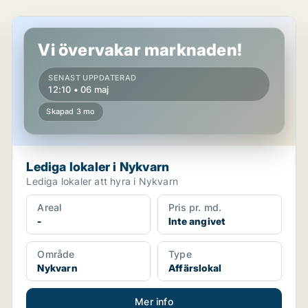
Lediga lokaler i Nykvarn
Vi övervakar marknaden!
SENAST UPPDATERAD
12:10 • 06 maj
Skapad 3 mo
Lediga lokaler i Nykvarn
Lediga lokaler att hyra i Nykvarn
Areal
Pris pr. md.
-
Inte angivet
Område
Type
Nykvarn
Affärslokal
Mer info