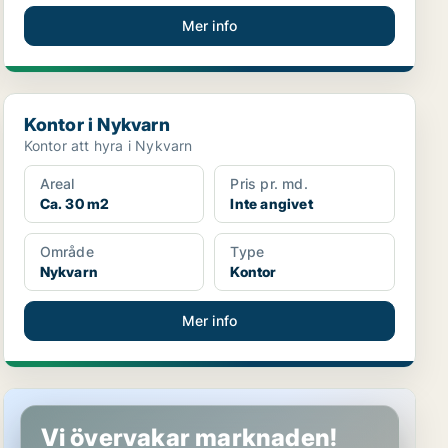
Mer info
Kontor i Nykvarn
Kontor i Nykvarn
Kontor att hyra i Nykvarn
Areal
Pris pr. md.
Ca. 30 m2
Inte angivet
Område
Type
Nykvarn
Kontor
Mer info
Kontor i Nykvarn
Vi övervakar marknaden!