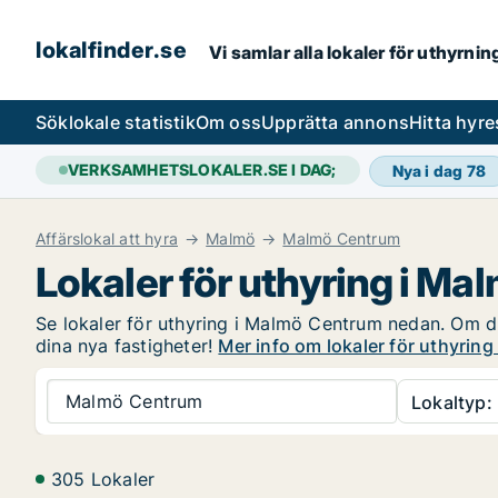
lokalfinder.se
Vi samlar alla lokaler för uthyrni
Sök
lokale statistik
Om oss
Upprätta annons
Hitta hyr
VERKSAMHETSLOKALER.SE I DAG;
Nya i dag
78
Affärslokal att hyra
Malmö
Malmö Centrum
Lokaler för uthyring i M
Se lokaler för uthyring i Malmö Centrum nedan. Om du 
dina nya fastigheter!
Mer info om lokaler för uthyrin
Malmö Centrum
Lokaltyp:
305 Lokaler