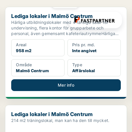
PLATINA
Lediga lokaler i Malmö Centrum
Lediga lokaler i Malmö Centrum
Härliga utbildningslokaler med 4 färdiga salar för
undervisning, flera kontor för grupparbete och
personal, även gemensamt kafeteriautrymmeHärliga
utbildning...
Areal
Pris pr. md.
958 m2
Inte angivet
Område
Type
Malmö Centrum
Affärslokal
Mer info
Lediga lokaler i Malmö Centrum
Lediga lokaler i Malmö Centrum
214 m2 träningslokal, man kan ha den till mycket.