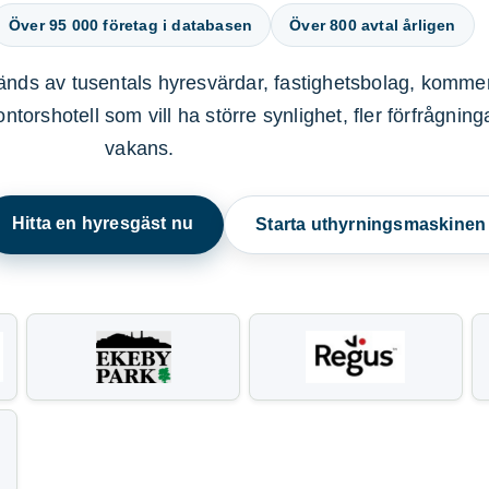
Över 95 000 företag i databasen
Över 800 avtal årligen
nds av tusentals hyresvärdar, fastighetsbolag, kommer
ntorshotell som vill ha större synlighet, fler förfrågnin
vakans.
Hitta en hyresgäst nu
Starta uthyrningsmaskine