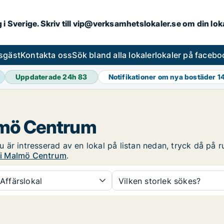
ng i Sverige. Skriv till vip@verksamhetslokaler.se om din lo
esgäst
Kontakta oss
Sök bland alla lokaler
lokaler på facebo
Uppdaterade 24h
83
Notifikationer om nya bostäder
1
almö Centrum
är intresserad av en lokal på listan nedan, tryck då på ru
g i Malmö Centrum
.
Affärslokal
Vilken storlek sökes?