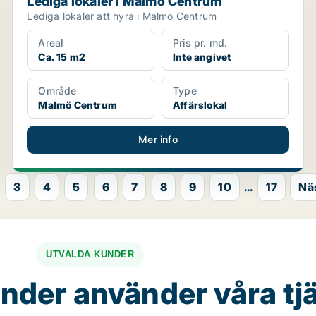
Lediga lokaler i Malmö Centrum
Lediga lokaler att hyra i Malmö Centrum
Areal
Pris pr. md.
Ca. 15 m2
Inte angivet
Område
Type
Malmö Centrum
Affärslokal
Mer info
3
4
5
6
7
8
9
10
...
17
Nä
UTVALDA KUNDER
nder använder våra tj