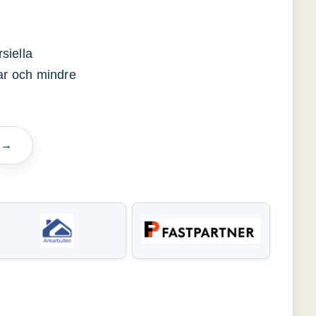
siella
gar och mindre
n →