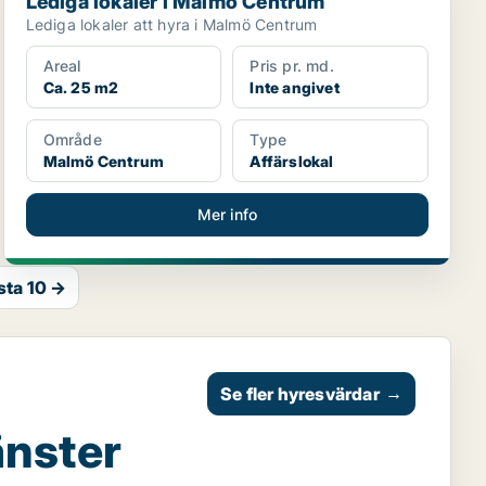
Lediga lokaler i Malmö Centrum
Lediga lokaler att hyra i Malmö Centrum
Areal
Pris pr. md.
Ca. 25 m2
Inte angivet
Område
Type
Malmö Centrum
Affärslokal
Mer info
sta 10 →
Se fler hyresvärdar
→
änster