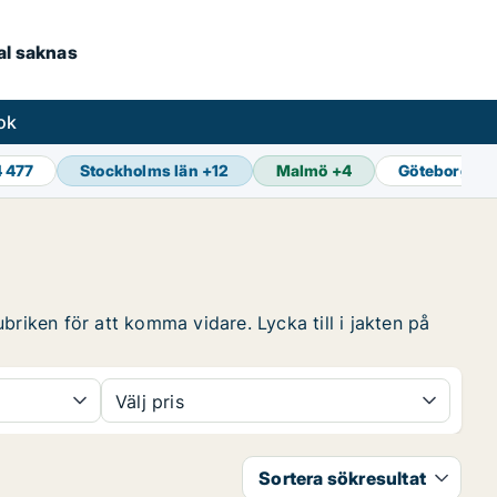
kal saknas
ok
4 477
Stockholms län
+
12
Malmö
+
4
Göteborg
+
1
briken för att komma vidare. Lycka till i jakten på
Välj pris
Sortera sökresultat