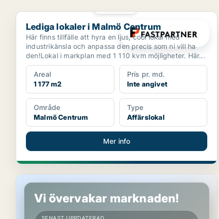
PLATINA
Lediga lokaler i Malmö Centrum
Lediga lokaler i Malmö Centrum
Här finns tillfälle att hyra en ljus, cool lokal med
industrikänsla och anpassa den precis som ni vill ha
den!Lokal i markplan med 1 110 kvm möjligheter. Här...
Areal
Pris pr. md.
1 177 m2
Inte angivet
Område
Type
Malmö Centrum
Affärslokal
Mer info
Lediga lokaler i Malmö Centrum
Vi övervakar marknaden!
SENAST UPPDATERAD