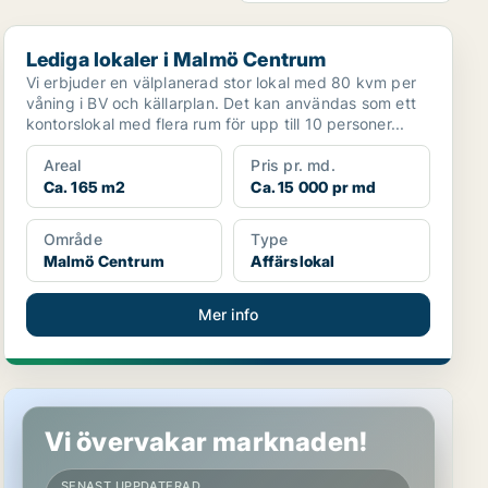
Lediga lokaler i Malmö Centrum
Lediga lokaler i Malmö Centrum
Vi erbjuder en välplanerad stor lokal med 80 kvm per
våning i BV och källarplan. Det kan användas som ett
kontorslokal med flera rum för upp till 10 personer...
Areal
Pris pr. md.
Ca. 165 m2
Ca. 15 000 pr md
Område
Type
Malmö Centrum
Affärslokal
Mer info
Lediga lokaler i Malmö Centrum
Vi övervakar marknaden!
SENAST UPPDATERAD