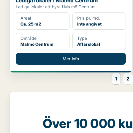
Lediga lokaler i Malmö Centrum
Lediga lokaler att hyra i Malmö Centrum
Areal
Pris pr. md.
Ca. 25 m2
Inte angivet
Område
Type
Malmö Centrum
Affärslokal
Mer info
1
2
Över 10 000 ku