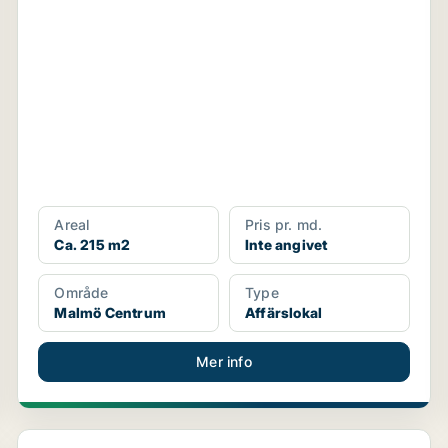
Areal
Pris pr. md.
Ca. 215 m2
Inte angivet
Område
Type
Malmö Centrum
Affärslokal
Mer info
Lediga lokaler i Malmö Centrum