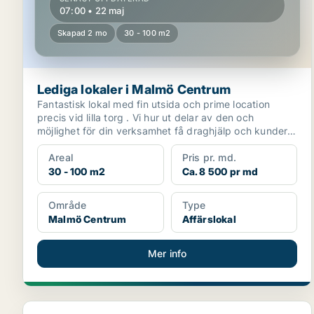
07:00 • 22 maj
Skapad 2 mo
30 - 100 m2
Lediga lokaler i Malmö Centrum
Fantastisk lokal med fin utsida och prime location
precis vid lilla torg . Vi hur ut delar av den och
möjlighet för din verksamhet få draghjälp och kunder
f...
Areal
Pris pr. md.
30 - 100 m2
Ca. 8 500 pr md
Område
Type
Malmö Centrum
Affärslokal
Mer info
Lediga lokaler i Malmö Centrum