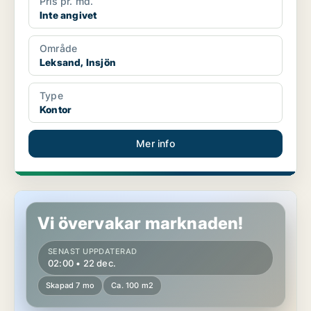
Pris pr. md.
Inte angivet
Område
Leksand, Insjön
Type
Kontor
Mer info
Butikslokal i Leksand
Vi övervakar marknaden!
SENAST UPPDATERAD
02:00 • 22 dec.
Skapad 7 mo
Ca. 100 m2