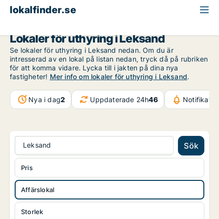
lokalfinder.se
Affärslokal att hyra
Dalarna
Leksand
Lokaler för uthyring i Leksand
Se lokaler för uthyring i Leksand nedan. Om du är
intresserad av en lokal på listan nedan, tryck då på rubriken
för att komma vidare. Lycka till i jakten på dina nya
fastigheter!
Mer info om lokaler för uthyring i Leksand
.
Nya i dag
2
Uppdaterade 24h
46
Notifikati
Leksand
Sök
Pris
Affärslokal
Storlek