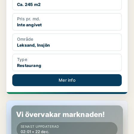
Ca. 245 m2
Pris pr. md.
Inte angivet
Område
Leksand, Insjön
Type
Restaurang
Mer info
Kontor i Leksand, Insjön
Vi övervakar marknaden!
SENAST UPPDATERAD
02:01 • 22 dec.